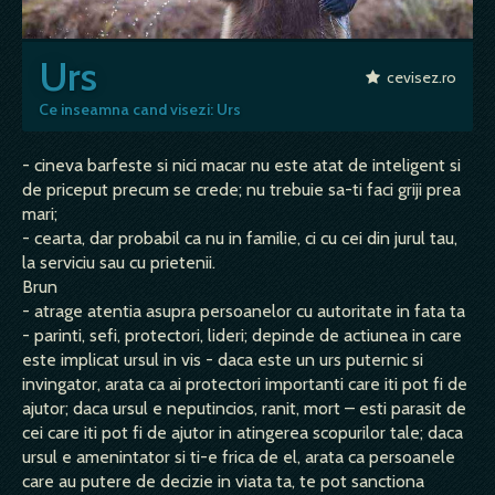
Urs
cevisez.ro
Ce inseamna cand visezi: Urs
- cineva barfeste si nici macar nu este atat de inteligent si
de priceput precum se crede; nu trebuie sa-ti faci griji prea
mari;
- cearta, dar probabil ca nu in familie, ci cu cei din jurul tau,
la serviciu sau cu prietenii.
Brun
- atrage atentia asupra persoanelor cu autoritate in fata ta
- parinti, sefi, protectori, lideri; depinde de actiunea in care
este implicat ursul in vis - daca este un urs puternic si
invingator, arata ca ai protectori importanti care iti pot fi de
ajutor; daca ursul e neputincios, ranit, mort – esti parasit de
cei care iti pot fi de ajutor in atingerea scopurilor tale; daca
ursul e amenintator si ti-e frica de el, arata ca persoanele
care au putere de decizie in viata ta, te pot sanctiona