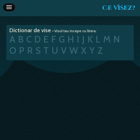
Ce Visez?
Dictionar de vise
Dictionar de vise
• Visul tau incepe cu litera:
Interpretare vise
A
B
C
D
E
F
G
H
I
J
K
L
M
N
Articole
O
P
R
S
T
U
V
W
X
Y
Z
Horoscop
Va recomandam
Despre