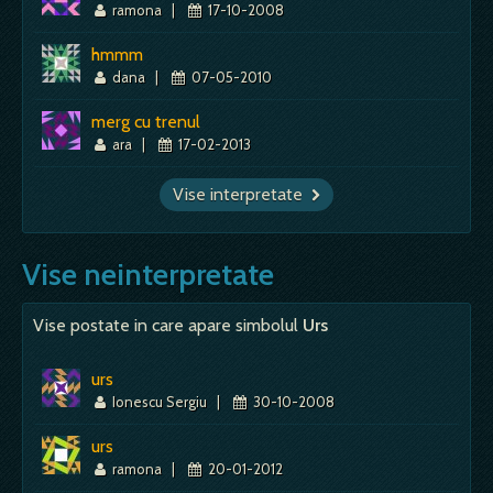
ramona
|
17-10-2008
hmmm
dana
|
07-05-2010
merg cu trenul
ara
|
17-02-2013
Vise interpretate
Vise neinterpretate
Vise postate in care apare simbolul
Urs
urs
Ionescu Sergiu
|
30-10-2008
urs
ramona
|
20-01-2012