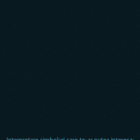
Interpretare simboluri care te-ar putea interesa: