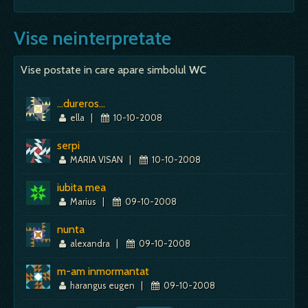
Vise neinterpretate
Vise postate in care apare simbolul
WC
...dureros...
ella
|
10-10-2008
serpi
MARIA VISAN
|
10-10-2008
iubita mea
Marius
|
09-10-2008
nunta
alexandra
|
09-10-2008
m-am inmormantat
harangus eugen
|
09-10-2008