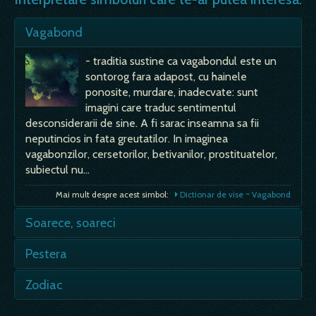
Vagabond
- traditia sustine ca vagabondul este un
sontorog fara adapost, cu hainele
ponosite, murdare, inadecvate: sunt
imagini care traduc sentimentul
desconsiderarii de sine. A fi sarac inseamna sa fii
neputincios in fata greutatilor. In imaginea
vagabonzilor, cersetorilor, betivanilor, prostituatelor,
subiectul nu…
Mai mult despre acest simbol:
Dictionar de vise ~ Vagabond
Soarece, soareci
- acest mic rozator, daunator recoltelor,
Pestera
clandestin, este expresia unei griji care il
roade pe cel care viseaza. In cele mai
- aceasta cavitate naturala ofera acelasi
Zodiac
multe situatii, este vorba de o sexualitate
simbolism ca si grota sau cripta. Visele cu
neinteleasa corect, refulata sau impusa, intr-un cuvant
pesteri sunt frecvente, in secretul noptilor
- se intalnesc de multe ori vise in care