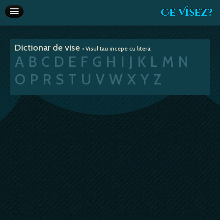
Ce Visez?
Dictionar de vise
Dictionar de vise
• Visul tau incepe cu litera:
Interpretare vise
A
B
C
D
E
F
G
H
I
J
K
L
M
N
Articole
O
P
R
S
T
U
V
W
X
Y
Z
Horoscop
Va recomandam
Despre