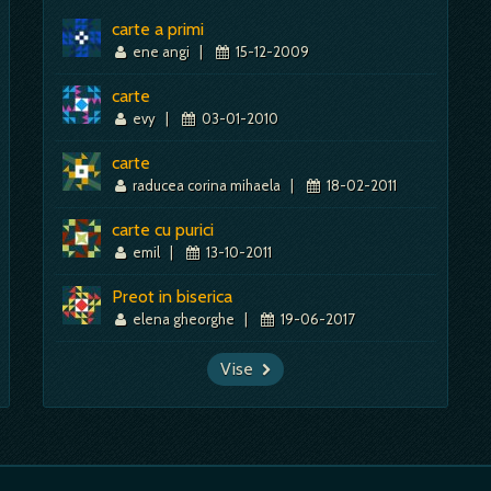
carte a primi
ene angi
|
15-12-2009
carte
evy
|
03-01-2010
carte
raducea corina mihaela
|
18-02-2011
carte cu purici
emil
|
13-10-2011
Preot in biserica
elena gheorghe
|
19-06-2017
Vise