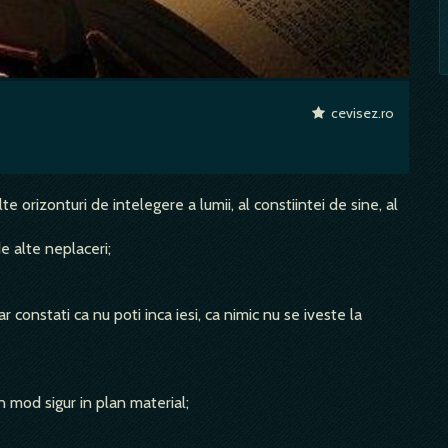
cevisez.ro
alte orizonturi de intelegere a lumii, al constiintei de sine, al
de alte neplaceri;
dar constati ca nu poti inca iesi, ca nimic nu se iveste la
 in mod sigur in plan material;