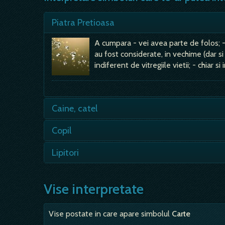
Piatra Pretioasa
A cumpara - vei avea parte de folos; - o
au fost considerate, in vechime (dar si
indiferent de vitregiile vietii; - chiar si 
Caine, catel
- fidelitatea fata de stapanul lui este
Copil
acestor vise. Conform experientei mele
la o problema de fidelitate sau mai de
- nu este un vis bun; - viata cu copii mi
Lipitori
teama de asa ceva se transmite si in a
moderne este un…
- vis grețos, dar care te indeamna sa t
va veni; - mai nou, visul este si un ind
Vise interpretate
- semn rau,…
Vise postate in care apare simbolul
Carte