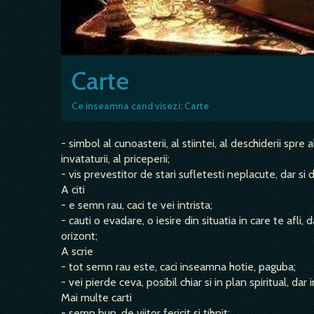
Carte
Ce inseamna cand visezi: Carte
- simbol al cunoasterii, al stiintei, al deschiderii spre 
invataturii, al priceperii;
- vis prevestitor de stari sufletesti neplacute, dar si 
A citi
- e semn rau, caci te vei intrista;
- cauti o evadare, o iesire din situatia in care te afli, 
orizont;
A scrie
- tot semn rau este, caci inseamna hotie, paguba;
- vei pierde ceva, posibil chiar si in plan spiritual, dar
Mai multe carti
- semn bun, de viitor fericit si tihnit;