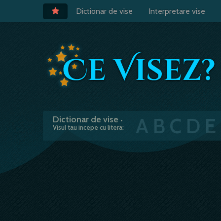
Dictionar de vise
Interpretare vise
A
B
C
D
E
Dictionar de vise
•
Visul tau incepe cu litera: