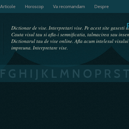
Articole
Horoscop
Va recomandam
Despre
Dictionar de vise. Interpretari vise. Pe acest site gasesti 
Cauta visul tau si afla-i semnificatia, talmacirea sau ins
Dictionarul tau de vise online. Afla acum intelesul visulu
impreuna. Interpretare vise.
F
G
H
I
J
K
L
M
N
O
P
R
S