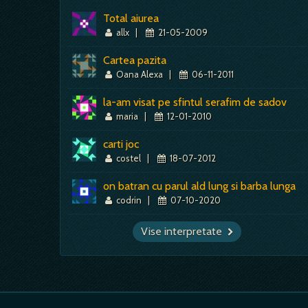
Total aiurea
allx
|
21-05-2009
Cartea pazita
Oana Alexa
|
06-11-2011
la-am visat pe sfintul serafim de sadov
maria
|
12-01-2010
carti joc
costel
|
18-07-2012
on batran cu parul ald lung si barba lunga
codrin
|
07-10-2020
Vise interpretate