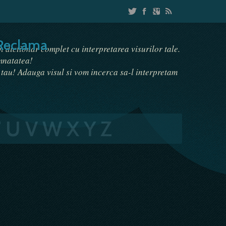
Reclama
un dictionar complet cu interpretarea visurilor tale.
emnatatea!
i tau! Adauga visul si vom incerca sa-l interpretam
T
U
V
W
X
Y
Z