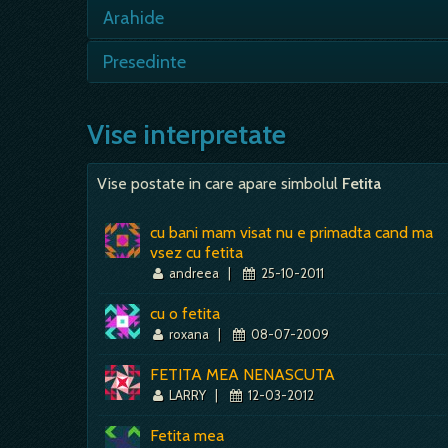
- se zice ca daca o femeie se va visa c
Arahide
fata altuia - trebuie sa arati mai mult
efecte…
Sa vezi arahide in vis sugereaza nevoia
Presedinte
poate sa trebuiasca sa tragi mai mult de
potentialul. Arahidele din visul…
In functie de comportamentul celui car
al unei organizatii) poate avea mai mul
Vise interpretate
prestigiu, unor onoruri, care ii lipsesc; 
Vise postate in care apare simbolul
Fetita
cu bani mam visat nu e primadta cand ma
vsez cu fetita
andreea
|
25-10-2011
cu o fetita
roxana
|
08-07-2009
FETITA MEA NENASCUTA
LARRY
|
12-03-2012
Fetita mea