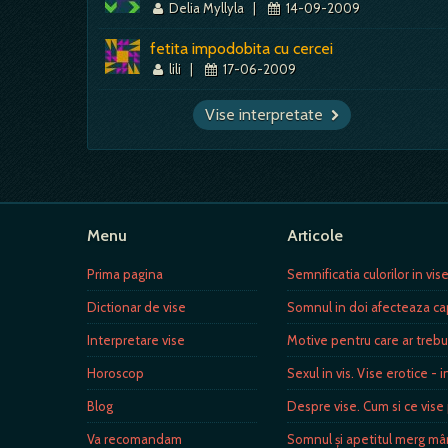
Delia Myllyla
|
14-09-2009
fetita impodobita cu cercei
lili
|
17-06-2009
Vise interpretate
Menu
Articole
Prima pagina
Semnificatia culorilor in vis
Dictionar de vise
Somnul in doi afecteaza ca
Interpretare vise
Motive pentru care ar trebu
Horoscop
Sexul in vis. Vise erotice - i
Blog
Despre vise. Cum si ce vise 
Va recomandam
Somnul şi apetitul merg mâ