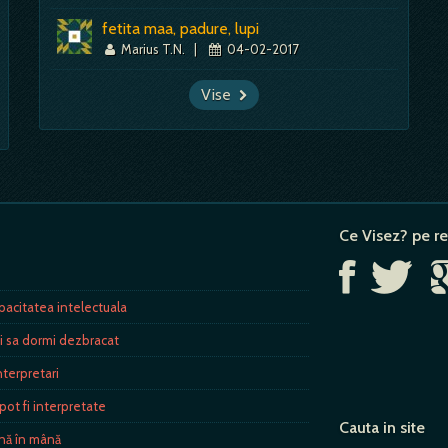
fetita maa, padure, lupi
Marius T.N.
|
04-02-2017
Vise
Ce Visez? pe re
e
pacitatea intelectuala
i sa dormi dezbracat
nterpretari
pot fi interpretate
Cauta in site
nă în mână