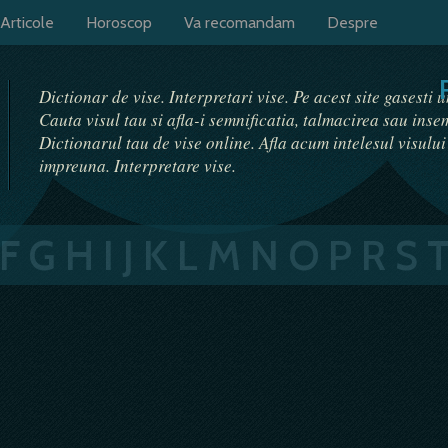
Articole
Horoscop
Va recomandam
Despre
Dictionar de vise. Interpretari vise. Pe acest site gasesti 
Cauta visul tau si afla-i semnificatia, talmacirea sau ins
Dictionarul tau de vise online. Afla acum intelesul visulu
impreuna. Interpretare vise.
F
G
H
I
J
K
L
M
N
O
P
R
S