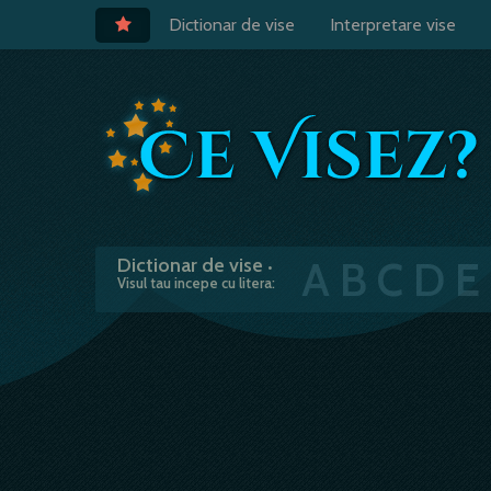
Dictionar de vise
Interpretare vise
A
B
C
D
E
Dictionar de vise
•
Visul tau incepe cu litera: