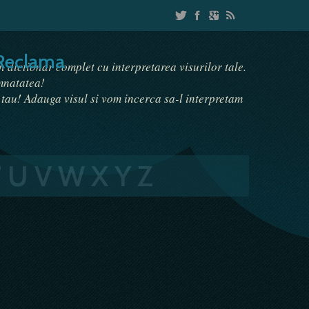
Reclama
un dictionar complet cu interpretarea visurilor tale.
emnatatea!
i tau! Adauga visul si vom incerca sa-l interpretam
T
U
V
W
X
Y
Z