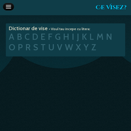
Ce Visez?
Dictionar de vise
Dictionar de vise
• Visul tau incepe cu litera:
Interpretare vise
A
B
C
D
E
F
G
H
I
J
K
L
M
N
Articole
O
P
R
S
T
U
V
W
X
Y
Z
Horoscop
Va recomandam
Despre