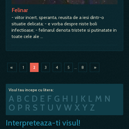
Felinar
- viitor incert, speranta, reusita de a iesi dintr-o
situatie delicata; - e vorba despre niste boli
infectioase; - felinarul denota tristete si putinatate in
toate cele ale …
«
1
2
3
4
5
...
8
»
Visul tau incepe cu litera:
A
B
C
D
E
F
G
H
I
J
K
L
M
N
O
P
R
S
T
U
V
W
X
Y
Z
Interpreteaza-ti visul!