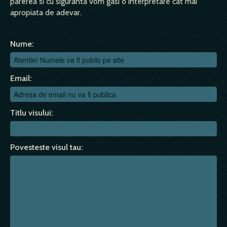
parerea si cu siguranta vom gasi o interpretare cat mai
apropiata de adevar.
Nume:
Email:
Titlu visului:
Povesteste visul tau: