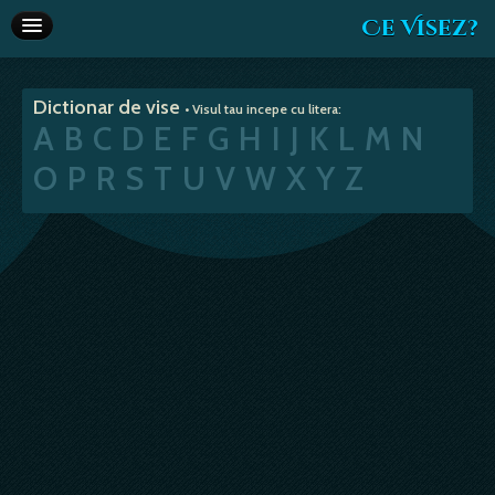
Ce Visez?
Dictionar de vise
Dictionar de vise
• Visul tau incepe cu litera:
Interpretare vise
A
B
C
D
E
F
G
H
I
J
K
L
M
N
Articole
O
P
R
S
T
U
V
W
X
Y
Z
Horoscop
Va recomandam
Despre