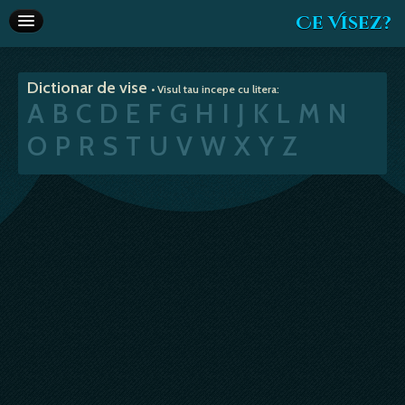
Ce Visez?
Dictionar de vise
Dictionar de vise
• Visul tau incepe cu litera:
Interpretare vise
A
B
C
D
E
F
G
H
I
J
K
L
M
N
Articole
O
P
R
S
T
U
V
W
X
Y
Z
Horoscop
Va recomandam
Despre