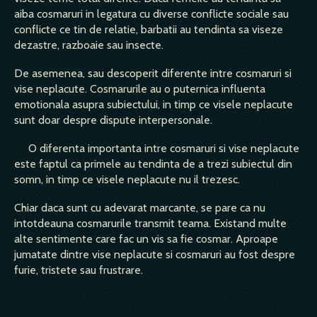
aiba cosmaruri in legatura cu diverse conflicte sociale sau
conflicte ce tin de relatie, barbatii au tendinta sa viseze
dezastre, razboaie sau insecte.
De asemenea, s­au descoperit diferente intre cosmaruri si
vise neplacute. Cosmarurile au o puternica influenta
emotionala asupra subiectului, in timp ce visele neplacute
sunt doar despre dispute interpersonale.
O diferenta importanta intre cosmaruri si vise neplacute
este faptul ca primele au tendinta de a trezi subiectul din
somn, in timp ce visele neplacute nu il trezesc.
Chiar daca sunt cu adevarat marcante, se pare ca nu
intotdeauna cosmarurile transmit teama. Existand multe
alte sentimente care fac un vis sa fie cosmar. Aproape
jumatate dintre vise neplacute si cosmaruri au fost despre
furie, tristete sau frustrare.