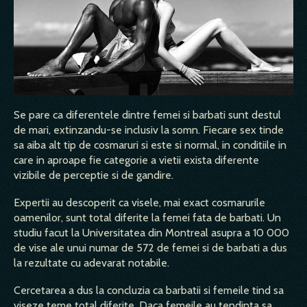
Se pare ca diferentele dintre femei si barbati sunt destul
de mari, extinzandu-se inclusiv la somn. Fiecare sex tinde
sa aiba alt tip de cosmaruri si este si normal, in conditiile in
care in aproape fie categorie a vietii exista diferente
vizibile de perceptie si de gandire.
Expertii au descoperit ca visele, mai exact cosmarurile
oamenilor, sunt total diferite la femei fata de barbati. Un
studiu facut la Universitatea din Montreal asupra a 10 000
de vise ale unui numar de 572 de femei si de barbati a dus
la rezultate cu adevarat notabile.
Cercetarea a dus la concluzia ca barbatii si femeile tind sa
viseze teme total diferite. Daca femeile au tendinta sa