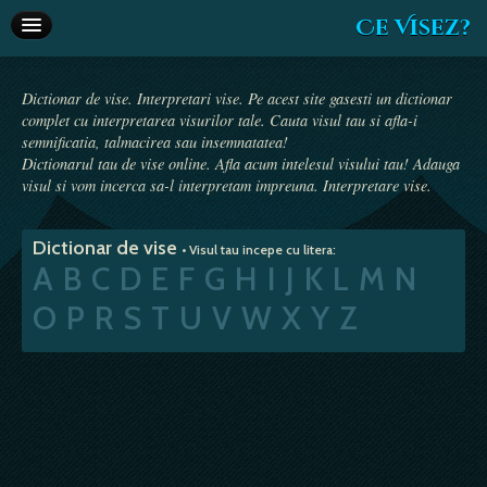
Ce Visez?
Dictionar de vise
Dictionar de vise. Interpretari vise. Pe acest site gasesti un dictionar
Interpretare vise
complet cu interpretarea visurilor tale. Cauta visul tau si afla-i
semnificatia, talmacirea sau insemnatatea!
Articole
Dictionarul tau de vise online. Afla acum intelesul visului tau! Adauga
visul si vom incerca sa-l interpretam impreuna. Interpretare vise.
Horoscop
Dictionar de vise
Va recomandam
• Visul tau incepe cu litera:
A
B
C
D
E
F
G
H
I
J
K
L
M
N
Despre
O
P
R
S
T
U
V
W
X
Y
Z