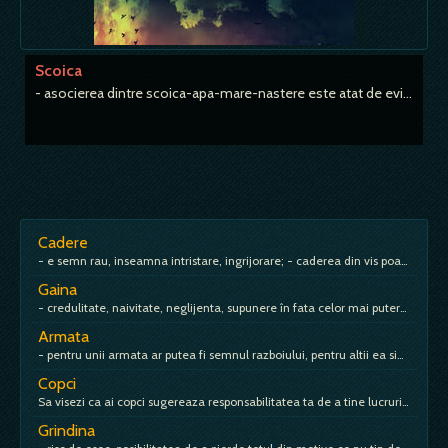
Scoica
- asocierea dintre scoica-apa-mare-nastere este atat de evidenta, incat peste tot
Cadere
- e semn rau, inseamna intristare, ingrijorare; - caderea din vis poate insemna cadere, prabusire, insucces, ratare si in viata de
Gaina
- credulitate, naivitate, neglijenta, supunere în fata celor mai puternici, creativitate, intuitie, spirit ocrotitor; - vis ce prevesteste castiguri substantiale; Cotcodacind - bogatie
Armata
- pentru unii armata ar putea fi semnul razboiului, pentru altii ea simbolizeaza autoritatea absoluta; - daca armata este invinsa inseamna dificultati,
Copci
Sa visezi ca ai copci sugereaza responsabilitatea ta de a tine lucrurile in frau intr-o situatie. Ti-e teama ca aceasta situatie
Grindina