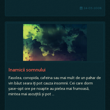
24-05-2008
Inamicii somnului
Fasolea, conopida, cafeina sau mai mult de un pahar de
vin băut seara iţi pot cauza insomnii. Cei care dorm
şase-opt ore pe noapte au pielea mai frumoasă,
mintea mai ascuţită şi pot …