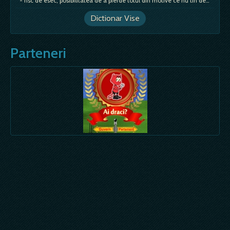
- risc de esec, posibilitatea de a pierde totul din motive ce nu tin de tine, piedici neasteptate; - semn de durere
Dictionar Vise
Parteneri