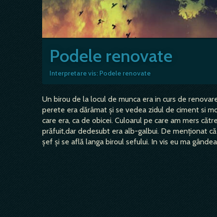
Podele renovate
Interpretare vis: Podele renovate
Un birou de la locul de munca era in curs de renovare.
perete era dărâmat și se vedea zidul de ciment si mol
care era, ca de obicei. Culoarul pe care am mers către
prăfuit,dar dedesubt era alb-galbui. De menționat că
șef și se află langa biroul sefului. In vis eu ma gânde