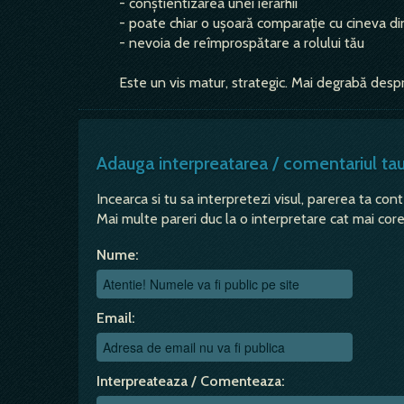
- conștientizarea unei ierarhii
- poate chiar o ușoară comparație cu cineva di
- nevoia de reîmprospătare a rolului tău
Este un vis matur, strategic. Mai degrabă despr
Adauga interpreatarea / comentariul ta
Incearca si tu sa interpretezi visul, parerea ta con
Mai multe pareri duc la o interpretare cat mai corec
Nume:
Email:
Interpreateaza / Comenteaza: