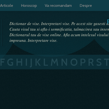
Articole
Horoscop
Va recomandam
Despre
Dictionar de vise. Interpretari vise. Pe acest site gasesti 
Cauta visul tau si afla-i semnificatia, talmacirea sau ins
Dictionarul tau de vise online. Afla acum intelesul visulu
impreuna. Interpretare vise.
F
G
H
I
J
K
L
M
N
O
P
R
S