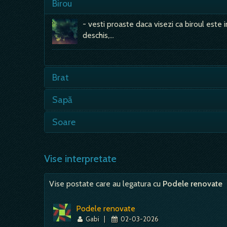
Birou
- vesti proaste daca visezi ca biroul este in
deschis,…
Brat
Puternic, sanatos - putere de munca, actiun
Sapă
solicitari profesionale; Ranit, slab - obo
- poate insemna o crima, dar si multa aler
Soare
arma pe care o…
Rasarind - bucurii, castiguri, suflet senin,
intristare, suparare; - parere de rau, chiar 
Vise interpretate
Vise postate care au legatura cu
Podele renovate
Podele renovate
Gabi
|
02-03-2026