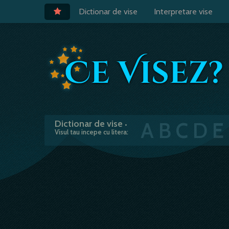
Dictionar de vise
Interpretare vise
A
B
C
D
E
Dictionar de vise
•
Visul tau incepe cu litera: