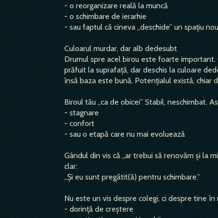
- o reorganizare reală la muncă
- o schimbare de ierarhie
- sau faptul că cineva „deschide” un spațiu no
Culoarul murdar, dar alb dedesubt
Drumul spre acel birou este foarte important. 
prăfuit la suprafață, dar deschis la culoare ded
însă baza este bună. Potențialul există, chiar d
Biroul tău „ca de obicei” Stabil, neschimbat. As
- stagnare
- confort
- sau o etapă care nu mai evoluează
Gândul din vis că „ar trebui să renovăm și la m
clar:
„Și eu sunt pregătit(ă) pentru schimbare.”
Nu este un vis despre colegi, ci despre tine în
- dorință de creștere