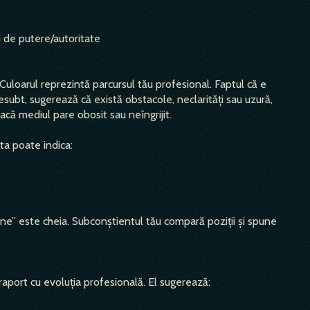
u de putere/autoritate
Culoarul reprezintă parcursul tău profesional. Faptul că e
esubt, sugerează că există obstacole, neclarități sau uzură,
acă mediul pare obosit sau neîngrijit.
ta poate indica:
ine” este cheia. Subconștientul tău compară poziții și spune
 raport cu evoluția profesională. El sugerează: