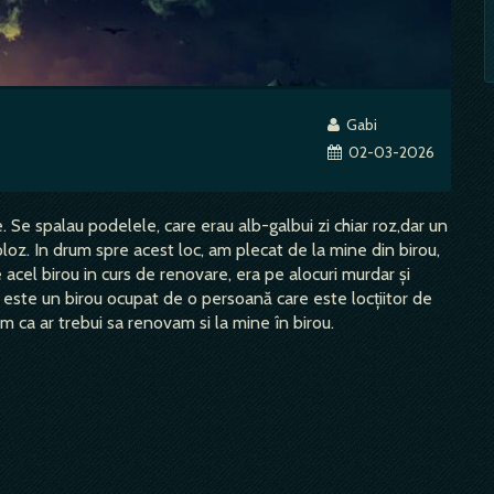
Gabi
02-03-2026
 Se spalau podelele, care erau alb-galbui zi chiar roz,dar un
oz. In drum spre acest loc, am plecat de la mine din birou,
 acel birou in curs de renovare, era pe alocuri murdar și
 este un birou ocupat de o persoană care este locțiitor de
am ca ar trebui sa renovam si la mine în birou.