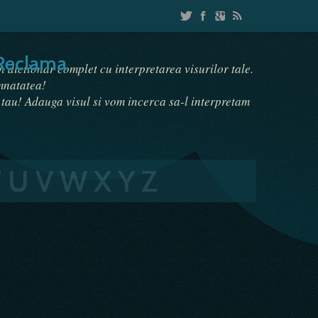
Reclama
un dictionar complet cu interpretarea visurilor tale.
emnatatea!
i tau! Adauga visul si vom incerca sa-l interpretam
T
U
V
W
X
Y
Z