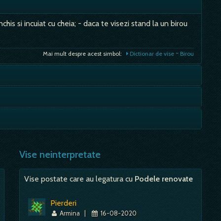
chis si incuiat cu cheia; - daca te visezi stand la un birou
Mai mult despre acest simbol:
Dictionar de vise ~ Birou
e, initiativa, dinamism, energie fizica, rezistenta,
seala, probleme…
gatura, osteneala; probabil ca, in vechime, sapa era o
Mai mult despre acest simbol:
Dictionar de vise ~ Brat
 relatii bune, viitor bun. Apunand/Asfintind - inseamna
Mai mult despre acest simbol:
Dictionar de vise ~ Sapă
pierderi; - in vechime,…
Vise neinterpretate
Mai mult despre acest simbol:
Dictionar de vise ~ Soare
Vise postate care au legatura cu
Podele renovate
Pierderi
Armina
|
16-08-2020