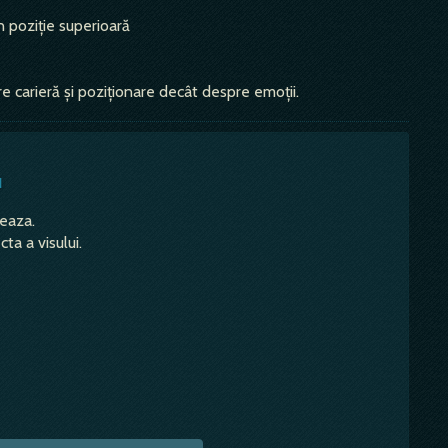
n poziție superioară
e carieră și poziționare decât despre emoții.
u
teaza.
ta a visului.