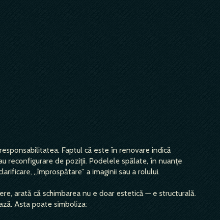
 responsabilitatea. Faptul că este în renovare indică
au reconfigurare de poziții. Podelele spălate, în nuanțe
larificare, „împrospătare” a imaginii sau a rolului.
ere, arată că schimbarea nu e doar estetică — e structurală.
bază. Asta poate simboliza: