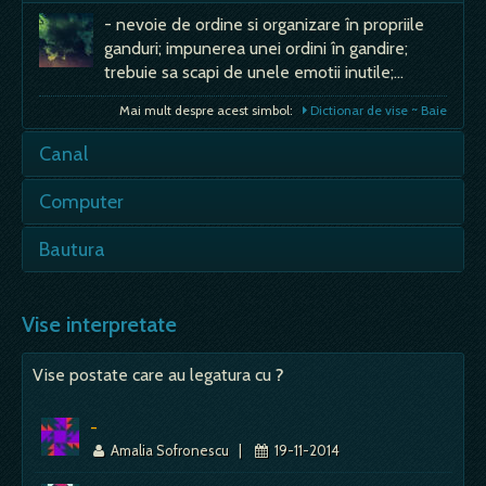
- nevoie de ordine si organizare în propriile
ganduri; impunerea unei ordini în gandire;
trebuie sa scapi de unele emotii inutile;…
Mai mult despre acest simbol:
Dictionar de vise ~ Baie
Canal
- apa nu curge in voia ei, ea este dirijata,
Computer
mentinuta, intr-un cuvant "canalizata". Daca
se considera ca apa simbolizeaza energia…
Sa vezi un computer in vis sugereaza
Bautura
tehnologie, informare si viata moderna. Ti se
Mai mult despre acest simbol:
Dictionar de vise ~ Canal
deschis noi oportunitati. De asemenea,
- semn de necaz mare daca visezi ca esti
computerele reprezinta…
insetat si nu gasesti apa; - daca, totusi, gasesti
Vise interpretate
apa, iar apa gasita…
Mai mult despre acest simbol:
Dictionar de vise ~ Computer
Vise postate care au legatura cu
?
Mai mult despre acest simbol:
Dictionar de vise ~ Bautura
-
Amalia Sofronescu
|
19-11-2014