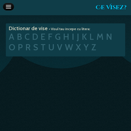
Ce Visez?
Dictionar de vise
Dictionar de vise
• Visul tau incepe cu litera:
Interpretare vise
A
B
C
D
E
F
G
H
I
J
K
L
M
N
Articole
O
P
R
S
T
U
V
W
X
Y
Z
Horoscop
Va recomandam
Despre