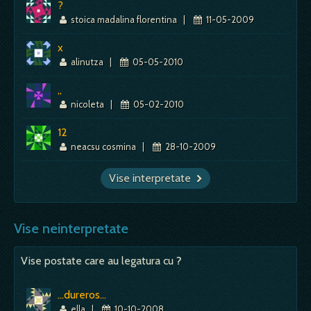
?
stoica madalina florentina
|
11-05-2009
x
alinutza
|
05-05-2010
,,
nicoleta
|
05-02-2010
12
neacsu cosmina
|
28-10-2009
Vise interpretate
Vise neinterpretate
Vise postate care au legatura cu
?
...dureros...
ella
|
10-10-2008