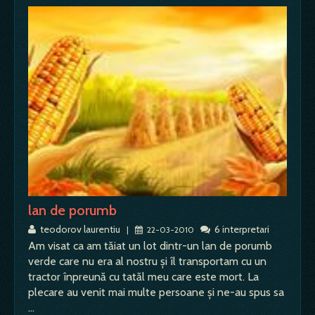
lan de porumb
teodorov laurentiu
6 interpretari
|
22-03-2010
Am visat ca am tăiat un lot dintr-un lan de porumb
verde care nu era al nostru şi îl transportam cu un
tractor înpreună cu tatăl meu care este mort. La
plecare au venit mai multe persoane şi ne-au spus sa
…