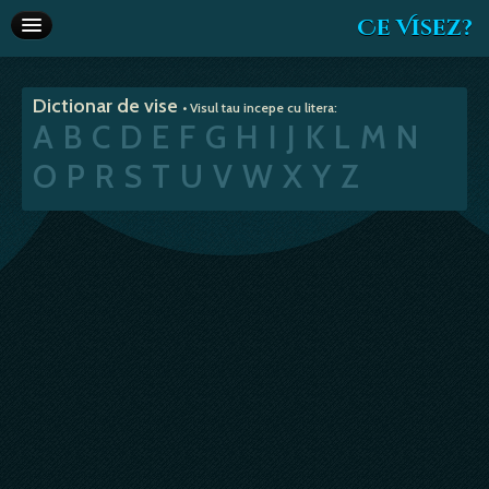
Ce Visez?
Dictionar de vise
Dictionar de vise
• Visul tau incepe cu litera:
Interpretare vise
A
B
C
D
E
F
G
H
I
J
K
L
M
N
Articole
O
P
R
S
T
U
V
W
X
Y
Z
Horoscop
Va recomandam
Despre