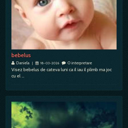
bebelus
Daniela
O interpretare
|
18-03-2026
Visez bebelus de cateva luni ca il iau il plimb ma joc
cu el …