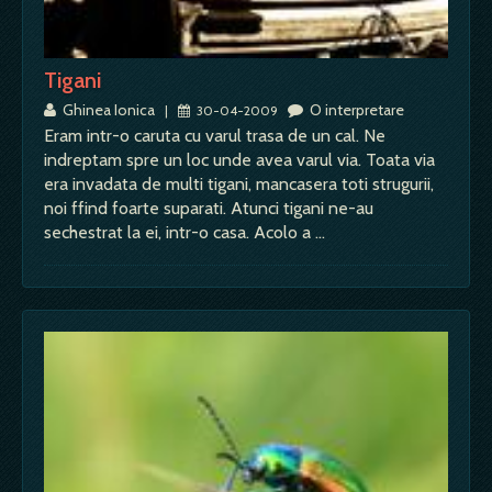
Tigani
Ghinea Ionica
O interpretare
|
30-04-2009
Eram intr-o caruta cu varul trasa de un cal. Ne
indreptam spre un loc unde avea varul via. Toata via
era invadata de multi tigani, mancasera toti strugurii,
noi ffind foarte suparati. Atunci tigani ne-au
sechestrat la ei, intr-o casa. Acolo a …