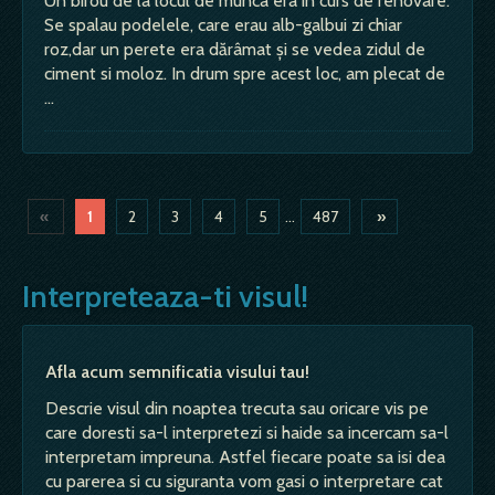
Un birou de la locul de munca era in curs de renovare.
Se spalau podelele, care erau alb-galbui zi chiar
roz,dar un perete era dărâmat și se vedea zidul de
ciment si moloz. In drum spre acest loc, am plecat de
…
«
1
2
3
4
5
...
487
»
Interpreteaza-ti visul!
Afla acum semnificatia visului tau!
Descrie visul din noaptea trecuta sau oricare vis pe
care doresti sa-l interpretezi si haide sa incercam sa-l
interpretam impreuna. Astfel fiecare poate sa isi dea
cu parerea si cu siguranta vom gasi o interpretare cat