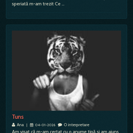
speriată m-am trezit Ce …
Tuns
Ana
O interpretare
|
04-01-2026
Am visat că m-am certat cu o anume tipă și am ajuns