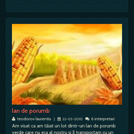
lan de porumb
teodorov laurentiu
6 interpretari
|
22-03-2010
Am visat ca am tăiat un lot dintr-un lan de porumb
verde care nu era al nostru şi îl transportam cu un