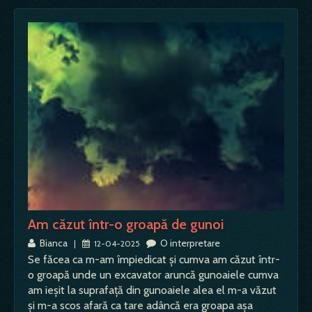
Am căzut într-o groapă de gunoi
Bianca
O interpretare
|
12-04-2025
Se făcea ca m-am împiedicat și cumva am căzut într-
o groapă unde un excavator aruncă gunoaiele cumva
am ieșit la suprafață din gunoaiele alea el m-a văzut
și m-a scos afară ca tare adâncă era groapa așa