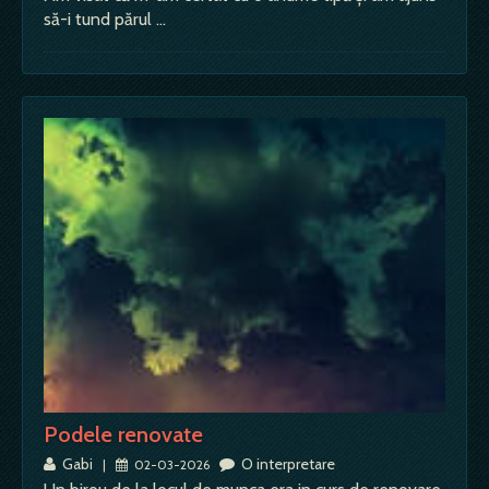
să-i tund părul …
Podele renovate
Gabi
O interpretare
|
02-03-2026