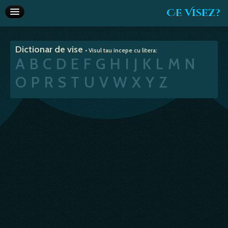
Ce Visez?
Dictionar de vise
Dictionar de vise
• Visul tau incepe cu litera:
Interpretare vise
A
B
C
D
E
F
G
H
I
J
K
L
M
N
Articole
O
P
R
S
T
U
V
W
X
Y
Z
Horoscop
Va recomandam
Despre