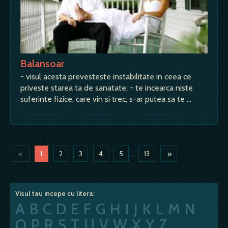
Balansoar
- visul acesta prevesteste instabilitate in ceea ce
priveste starea ta de sanatate; - te incearca niste
suferinte fizice, care vin si trec, s-ar putea sa te …
«
1
2
3
4
5
...
13
»
Visul tau incepe cu litera:
A
B
C
D
E
F
G
H
I
J
K
L
M
N
O
P
R
S
T
U
V
W
X
Y
Z