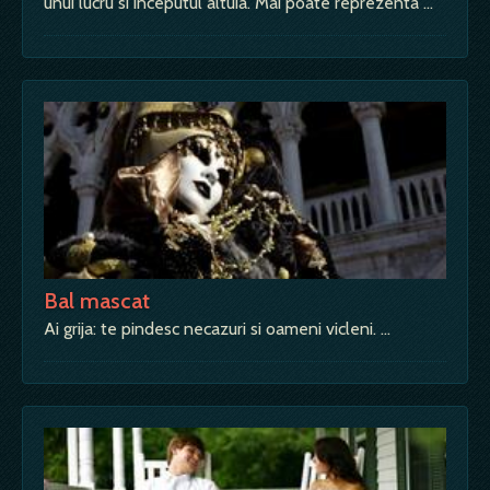
unui lucru si inceputul altuia. Mai poate reprezenta …
Bal mascat
Ai grija: te pindesc necazuri si oameni vicleni. …