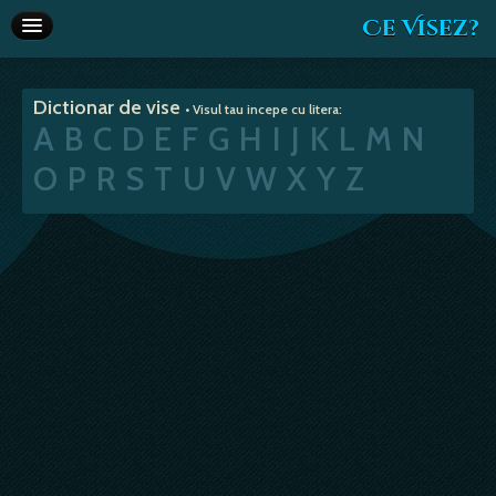
Ce Visez?
Dictionar de vise
Dictionar de vise
• Visul tau incepe cu litera:
Interpretare vise
A
B
C
D
E
F
G
H
I
J
K
L
M
N
Articole
O
P
R
S
T
U
V
W
X
Y
Z
Horoscop
Va recomandam
Despre