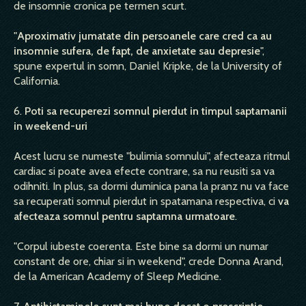
de insomnie cronica pe termen scurt.
"
Aproximativ jumatate din persoanele care cred ca au
insomnie sufera, de fapt, de anxietate sau depresie
",
spune expertul in somn, Daniel Kripke, de la University of
California.
6.
Poti sa recuperezi somnul pierdut in timpul saptamanii
in weekend-uri
Acest lucru se numeste "bulimia somnului", afecteaza ritmul
cardiac si poate avea efecte contrare, sa nu reusiti sa va
odihniti. In plus, sa dormi duminica pana la pranz nu va face
sa recuperati somnul pierdut in spatamana respectiva, ci
va
afecteaza somnul pentru saptamna urmatoare
.
"Corpul iubeste coerenta. Este bine sa dormi un numar
constant de ore, chiar si in weekend", crede Donna Arand,
de la American Academy of Sleep Medicine.