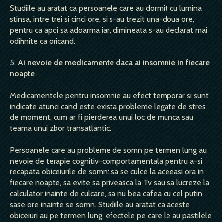
Studiile au aratat ca persoanele care au dormit cu lumina
stinsa, intre trei si cinci ore, si s-au trezit una-doua ore,
pentru ca apoi sa adoarma iar, dimineata s-au declarat mai
odihnite ca oricand.
5.
Ai nevoie de medicamente daca ai insomnie in fiecare
noapte
Medicamentele pentru insomnie au efect temporar si sunt
indicate atunci cand este exista probleme legate de stres
de moment, cum ar fi pierderea unui loc de munca sau
teama unui zbor transatlantic.
Persoanele care au probleme de somn pe termen lung au
nevoie de terapie cognitiv-comportamentala pentru a-si
recapata obiceiurile de somn: sa se culce la aceeasi ora in
fiecare noapte, sa evite sa priveasca la Tv sau sa lucreze la
calculator inainte de culcare, sa nu bea cafea cu cel putin
sase ore inainte se somn. Studiile au aratat ca aceste
obiceiuri au pe termen lung, efectele pe care le au pastilele