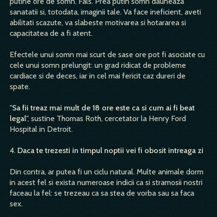
putine ore de somn. Fals. Prea putin somn dauneaza
sanatatii si, totodata, imaginii tale. Va face ineficient, aveti
abilitati scazute, va slabeste motivarea si hotararea si
capacitatea de a fi atent.
Efectele unui somn mai scurt de sase ore pot fi asociate cu
cele unui somn prelungit: un grad ridicat de probleme
cardiace si de deces, iar in cel mai fericit caz dureri de
spate.
"
Sa fii treaz mai mult de 18 ore este ca si cum ai fi beat
legal
", sustine Thomas Roth, cercetator la Henry Ford
Hospital in Detroit.
4.
Daca te trezesti in timpul noptii vei fi obosit intreaga zi
Din contra, ar putea fi un ciclu natural. Multe animale dorm
in acest fel si exista numeroase indicii ca si stramosii nostri
faceau la fel: se trezeau ca sa stea de vorba sau sa faca
sex.