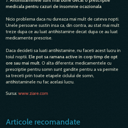
7.
Antihistaminele sunt mai bune decat o prescriptie
medicala pentru cazuri de insomnie ocazionala
Nicio problema daca nu dureaza mai mult de cateva nopti.
Unele persoane sustin insa ca, din contra, au stat mai mult
treze dupa ce au luat antihistamine decat dupa ce au luat
medicamente prescrise.
Daca decideti sa luati antihistamine, nu faceti acest lucru in
toiul noptii.
Ele pot sa ramana active in corp timp de opt
ore sau mai mult.
O alta diferenta: medicamentele cu
prescriptie pentru somn sunt gandite pentru a va permite
sa treceti prin toate etapele ciclului de somn,
antihistaminele nu fac acelasi lucru.
Sursa:
www.ziare.com
Articole recomandate