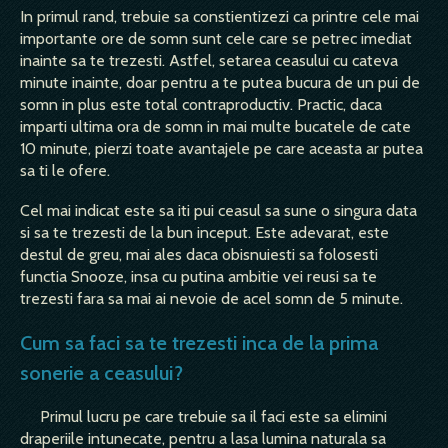
In primul rand, trebuie sa constientizezi ca printre cele mai
importante ore de somn sunt cele care se petrec imediat
inainte sa te trezesti. Astfel, setarea ceasului cu cateva
minute inainte, doar pentru a te putea bucura de un pui de
somn in plus este total contraproductiv. Practic, daca
imparti ultima ora de somn in mai multe bucatele de cate
10 minute, pierzi toate avantajele pe care aceasta ar putea
sa ti le ofere.
Cel mai indicat este sa iti pui ceasul sa sune o singura data
si sa te trezesti de la bun inceput. Este adevarat, este
destul de greu, mai ales daca obisnuiesti sa folosesti
functia Snooze, insa cu putina ambitie vei reusi sa te
trezesti fara sa mai ai nevoie de acel somn de 5 minute.
Cum sa faci sa te trezesti inca de la prima
sonerie a ceasului?
Primul lucru pe care trebuie sa il faci este sa elimini
draperiile intunecate, pentru a lasa lumina naturala sa