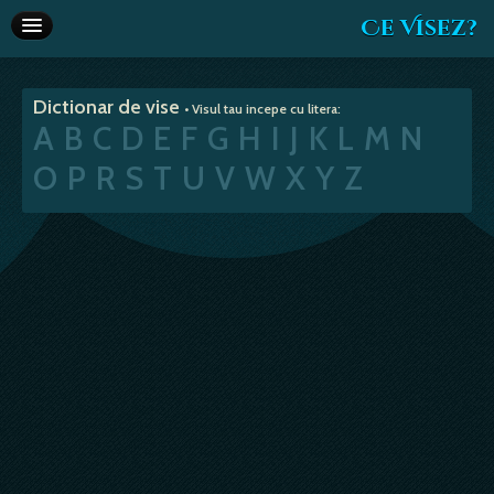
Ce Visez?
Dictionar de vise
Dictionar de vise
• Visul tau incepe cu litera:
Interpretare vise
A
B
C
D
E
F
G
H
I
J
K
L
M
N
Articole
O
P
R
S
T
U
V
W
X
Y
Z
Horoscop
Va recomandam
Despre