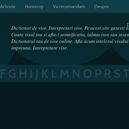
Articole
Horoscop
Va recomandam
Despre
Dictionar de vise. Interpretari vise. Pe acest site gasesti 
Cauta visul tau si afla-i semnificatia, talmacirea sau ins
Dictionarul tau de vise online. Afla acum intelesul visulu
impreuna. Interpretare vise.
F
G
H
I
J
K
L
M
N
O
P
R
S