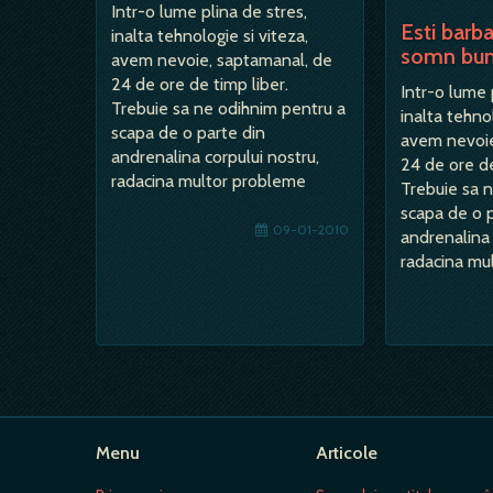
Intr-o lume plina de stres,
Esti barba
inalta tehnologie si viteza,
somn bu
avem nevoie, saptamanal, de
24 de ore de timp liber.
Intr-o lume 
Trebuie sa ne odihnim pentru a
inalta tehnol
scapa de o parte din
avem nevoie
andrenalina corpului nostru,
24 de ore de
radacina multor probleme
Trebuie sa 
moderne …
scapa de o 
09-01-2010
andrenalina 
radacina mu
moderne …
Menu
Articole