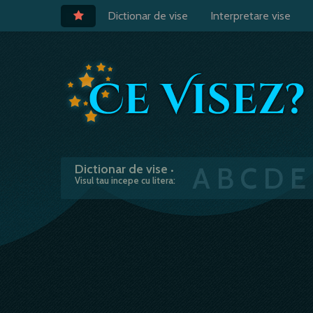
Dictionar de vise
Interpretare vise
A
B
C
D
E
Dictionar de vise
•
Visul tau incepe cu litera: