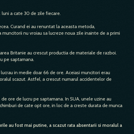
luni a cate 30 de zile fiecare.
 zecea. Curand ei au renuntat la aceasta metoda,
muncitorii nu vroiau sa lucreze noua zile inainte de a primi
area Britanie au crescut productia de materiale de razboi.
cru pe saptamana.
or lucrau in medie doar 66 de ore. Aceiasi muncitori erau
oralul scazut. Astfel, a crescut numarul accidentelor de
ul de ore de lucru pe saptamana. In SUA, unele uzine au
i schimburi de cate opt ore, in loc de a creste durata de munca
rile au fost mai putine, a scazut rata absentarii si moralul a