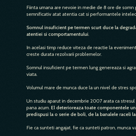
Fiinta umana are nevoie in medie de 8 ore de somn pe
semnificativ atat atentia cat si performantele intelect
Somnul insuficient pe termen scurt duce la degradar
atentiei si comportamentului
.
In acelasi timp reduce viteza de reactie la eveniment
creste durata rezolvarii problemelor.
Somnul insuficient pe termen lung genereaza si agr
viata.
Volumul mare de munca duce la un nivel de stres spori
Un studiu aparut in decembrie 2007 arata ca stresul
pana acum.
El deterioreaza toate componentele unui
predispusi la o serie de boli, de la banalele raceli l
Fie ca sunteti angajat, fie ca sunteti patron, munca v