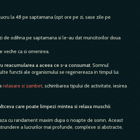
ucru la 48 pe saptamana (opt ore pe zi, sase zile pe
o zi de odihna pe saptamana si le-au dat muncitorilor doua
de veche ca si omenirea.
tru reacumularea a aceea ce s-a consumat
. Somnul
lte functii ale organismului se regenereaza in timpul lui.
na
relaxare si zambet
, schimbarea tipului de activitate, iesirea
 altceva care poate limpezi mintea si relaxa muschii
.
oneaza cu randament maxim dupa o noapte de somn. Aceast
atrundere a lucrurilor mai profunde, complexe si abstracte,