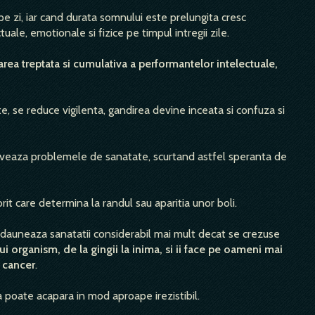
 zi, iar cand durata somnului este prelungita cresc
uale, emotionale si fizice pe timpul intregii zile.
ea treptata si cumulativa a performantelor intelectuale,
e, se reduce vigilenta, gandirea devine inceata si confuza si
aveaza problemele de sanatate, scurtand astfel speranta de
t care determina la randul sau aparitia unor boli.
 dauneaza sanatatii considerabil mai mult decat se crezuse
 organism, de la gingii la inima, si ii face pe oameni mai
a cancer
.
a poate acapara in mod aproape irezistibil.