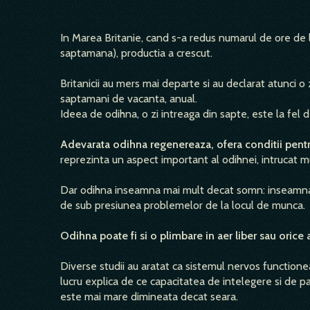
In Marea Britanie, cand s-a redus numarul de ore de l
saptamana), productia a crescut.
Britanicii au mers mai departe si au declarat atunci 
saptamani de vacanta, anual.
Ideea de odihna, o zi intreaga din sapte, este la fel 
Adevarata odihna regenereaza, ofera conditii pen
reprezinta un aspect important al odihnei, intrucat mu
Dar odihna inseamna mai mult decat somn: inseam
de sub presiunea problemelor de la locul de munca.
Odihna poate fi si o plimbare in aer liber sau orice
Diverse studii au aratat ca sistemul nervos functi
lucru explica de ce capacitatea de intelegere si de p
este mai mare dimineata decat seara.