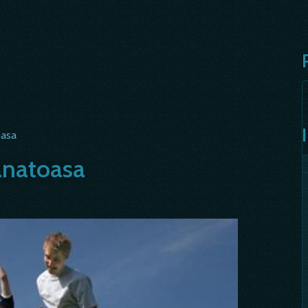
oasa
anatoasa