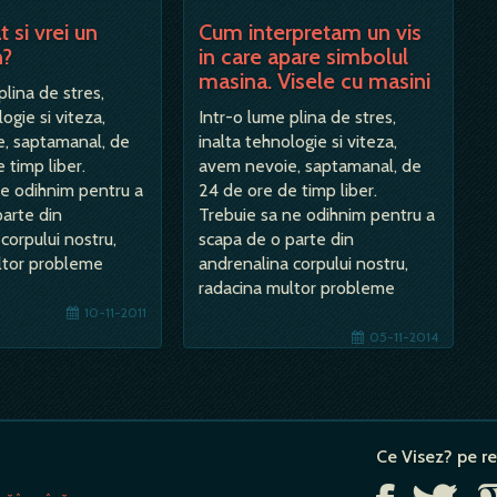
t si vrei un
Cum interpretam un vis
n?
in care apare simbolul
masina. Visele cu masini
plina de stres,
ogie si viteza,
Intr-o lume plina de stres,
, saptamanal, de
inalta tehnologie si viteza,
 timp liber.
avem nevoie, saptamanal, de
ne odihnim pentru a
24 de ore de timp liber.
parte din
Trebuie sa ne odihnim pentru a
corpului nostru,
scapa de o parte din
ltor probleme
andrenalina corpului nostru,
radacina multor probleme
moderne …
10-11-2011
05-11-2014
Ce Visez? pe re