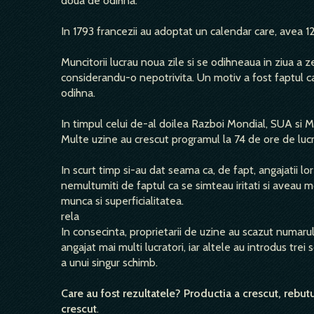
doua de odihna.
In 1793 francezii au adoptat un calendar care, avea 12 
Muncitorii lucrau noua zile si se odihneaua in ziua a
considerandu-o nepotrivita. Un motiv a fost faptul ca 
odihna.
In timpul celui de-al doilea Razboi Mondial, SUA si M
Multe uzine au crescut programul la 74 de ore de lu
In scurt timp si-au dat seama ca, de fapt, angajatii l
nemultumiti de faptul ca se simteau iritati si aveau m
munca si superficialitatea.
rela
In consecinta, proprietarii de uzine au scazut numar
angajat mai multi lucratori, iar altele au introdus tre
a unui singur schimb.
Care au fost rezultatele? Productia a crescut, rebutu
crescut
.