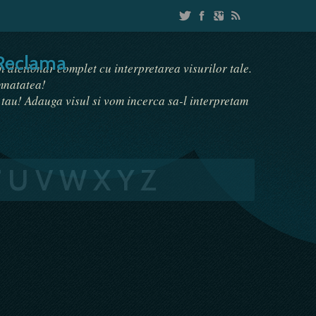
Reclama
un dictionar complet cu interpretarea visurilor tale.
emnatatea!
i tau! Adauga visul si vom incerca sa-l interpretam
T
U
V
W
X
Y
Z