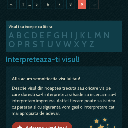
«
1
...
5
6
7
8
9
»
Visul tau incepe cu litera:
A
B
C
D
E
F
G
H
I
J
K
L
M
N
O
P
R
S
T
U
V
W
X
Y
Z
Interpreteaza-ti visul!
Afla acum semnificatia visului tau!
Descrie visul din noaptea trecuta sau oricare vis pe
care doresti sa-l interpretezi si haide sa incercam sa-l
interpretam impreuna. Astfel fiecare poate sa isi dea
cu parerea si cu siguranta vom gasi o interpretare cat
mai apropiata de adevar.
Adauga visul tau!