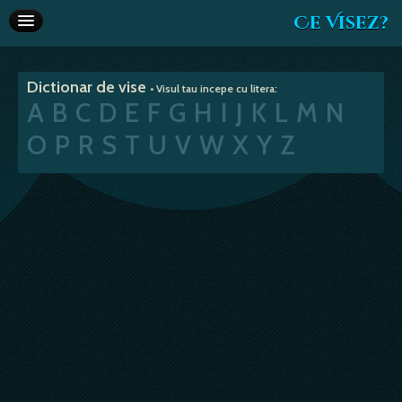
Ce Visez?
Dictionar de vise
Dictionar de vise
• Visul tau incepe cu litera:
Interpretare vise
A
B
C
D
E
F
G
H
I
J
K
L
M
N
Articole
O
P
R
S
T
U
V
W
X
Y
Z
Horoscop
Va recomandam
Despre