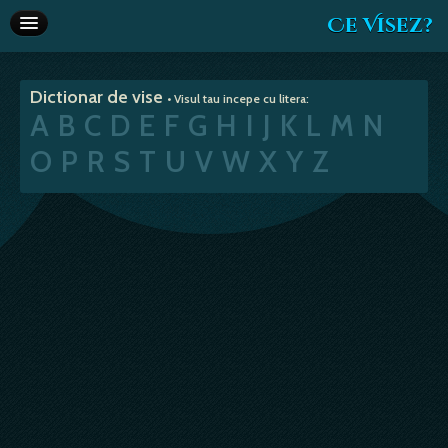
Ce Visez?
Dictionar de vise
Dictionar de vise
• Visul tau incepe cu litera:
Interpretare vise
A
B
C
D
E
F
G
H
I
J
K
L
M
N
Articole
O
P
R
S
T
U
V
W
X
Y
Z
Horoscop
Va recomandam
Despre