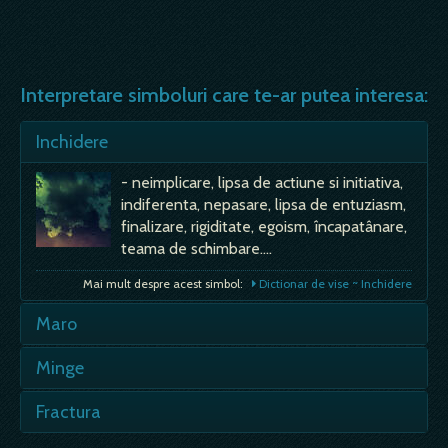
Interpretare simboluri care te-ar putea interesa:
Inchidere
- neimplicare, lipsa de actiune si initiativa,
indiferenta, nepasare, lipsa de entuziasm,
finalizare, rigiditate, egoism, încapatânare,
teama de schimbare.…
Mai mult despre acest simbol:
Dictionar de vise ~ Inchidere
Maro
- seriozitate, maturitate, rigiditate,
Minge
conservatorism, pasivitate, experienta,
intelepciune, batranete, datorie, obligatie,
- flexibilitate, adaptabilitate, capacitatea
Fractura
simt al raspunderii, tristete, deprimare,
de a accepta provocarile si competitia, -