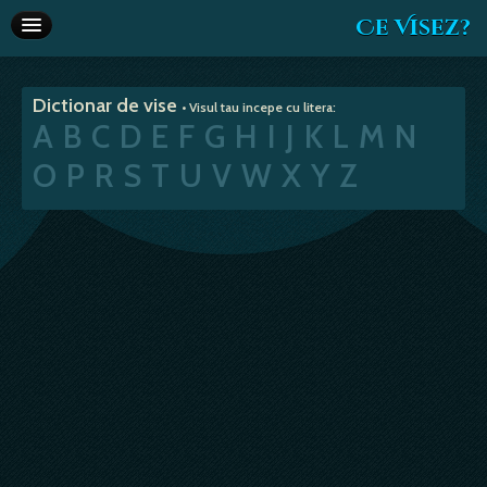
Ce Visez?
Dictionar de vise
Dictionar de vise
• Visul tau incepe cu litera:
Interpretare vise
A
B
C
D
E
F
G
H
I
J
K
L
M
N
Articole
O
P
R
S
T
U
V
W
X
Y
Z
Horoscop
Va recomandam
Despre