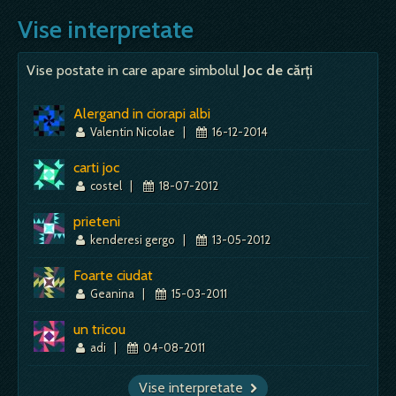
neliniste; Gasind un ac - griji inutile cu
- cineva te va insela; Vedeta - dorinta
Mai mult despre acest simbol:
Dictionar de vise ~ Carti de joc
Vise interpretate
privire la lucruri banale; - extenuare,
personala de recunoastere, de realizare; -
senzatia ca nu mai faci fata evenimentelor; -
doresti sa capeti ceva din personalitatea
minutiozitate, atentie sporita la detalii, trebuie sa
acestui actor, acea trasatura care te atrage
Vise postate in care apare simbolul
Joc de cărți
privesti…
la respectivul actor; - vesti despre persoane
cunoscute, publice, dar nu apropiate; - persoane…
Alergand in ciorapi albi
Mai mult despre acest simbol:
Dictionar de vise ~ Ac
Valentin Nicolae
|
16-12-2014
Mai mult despre acest simbol:
Dictionar de vise ~ Actor
carti joc
costel
|
18-07-2012
prieteni
kenderesi gergo
|
13-05-2012
Foarte ciudat
Geanina
|
15-03-2011
un tricou
adi
|
04-08-2011
Vise interpretate