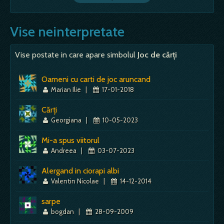
Vise neinterpretate
Vise postate in care apare simbolul
Joc de cărți
Oameni cu carti de joc aruncand
Marian Ilie
|
17-01-2018
Cărți
Georgiana
|
10-05-2023
Mi-a spus viitorul
Andreea
|
03-07-2023
Alergand in ciorapi albi
Valentin Nicolae
|
14-12-2014
sarpe
bogdan
|
28-09-2009