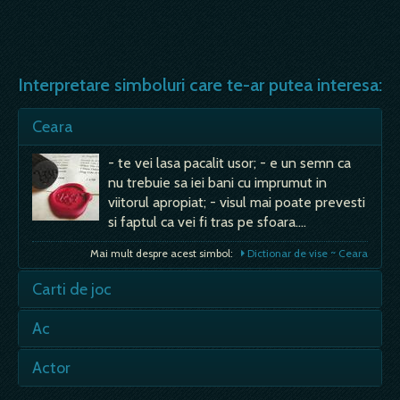
Interpretare simboluri care te-ar putea interesa:
Ceara
- te vei lasa pacalit usor; - e un semn ca
nu trebuie sa iei bani cu imprumut in
viitorul apropiat; - visul mai poate prevesti
si faptul ca vei fi tras pe sfoara.…
Mai mult despre acest simbol:
Dictionar de vise ~ Ceara
Carti de joc
- semn rau, de paguba, neplaceri.…
Ac
- certuri, critici, cinism, remarci ostile, ironii,
Actor
umor neinteles de altii, dusmanie, ura,