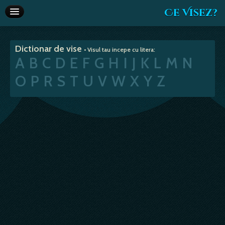
Ce Visez?
Dictionar de vise
Dictionar de vise
• Visul tau incepe cu litera:
Interpretare vise
A
B
C
D
E
F
G
H
I
J
K
L
M
N
Articole
O
P
R
S
T
U
V
W
X
Y
Z
Horoscop
Va recomandam
Despre