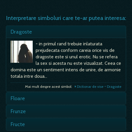
Interpretare simboluri care te-ar putea interesa:
Dragoste
- in primul rand trebuie inlaturata
prejudecata conform careia orice vis de
dragoste este si unul erotic. Nu se refera
la sex si acesta nu este vizualizat. Ceea ce
domina este un sentiment intens de unire, de armonie
totala intre doua…
Mai mult despre acest simbol:
Dictionar de vise ~ Dragoste
Floare
Daca sunt mai multe la un loc, e semn de
Frunze
lauda si inaltare in rang; daca rupi flori, e
semn rau, de griji si de nevoi; daca vezi
Verzi, mari, multe, frumoase - stare de
Fructe
flori frumoase, e semn bun, de mare
sanatate buna, multumire, încredere în