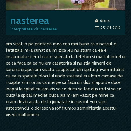
nasterea
diana
25-01-2012
Interpretare vis: nasterea
am visat-o pe prietena mea cea mai buna ca a nascut o
fetitza si m-a sunat sa imi zica ,eu nu stiam ca ea e
insarcinata si era foarte speriata la telefon si ma tot intreba
ce sa faca ca ea nu era casatorita si nu stia nimeni de
sarcina ei,apoi am visato ca aplecat din spital ,m-am intalnit
cu ea in spatele blocului unde stateasi era intro camasa de
noapte si mi-a zis ca merge sa faca un dus si apoi se duce
inapoi la spital.eu iam zis sa se duca sa fac dus rpd si sa se
duca la spital.imediat dupa aia m-am vazut pe mine ca
eram dezbracata de la jumatate in sus intr-un sant
asteptandu-o.doresc va rof frumos semnificatia acestui
vis.va multumesc