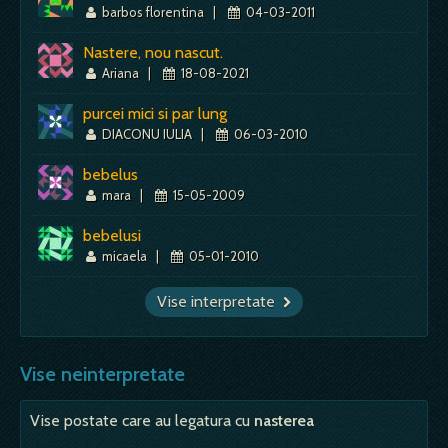
barbos florentina
|
04-03-2011
Nastere, nou nascut.
Ariana
|
18-08-2021
purcei mici si par lung
DIACONU IULIA
|
06-03-2010
bebelus
mara
|
15-05-2009
bebelusi
micaela
|
05-01-2010
Vise interpretate
Vise neinterpretate
Vise postate care au legatura cu
nasterea