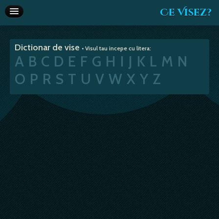
Ce Visez?
Dictionar de vise
Dictionar de vise
• Visul tau incepe cu litera:
Interpretare vise
A
B
C
D
E
F
G
H
I
J
K
L
M
N
Articole
O
P
R
S
T
U
V
W
X
Y
Z
Horoscop
Va recomandam
Despre