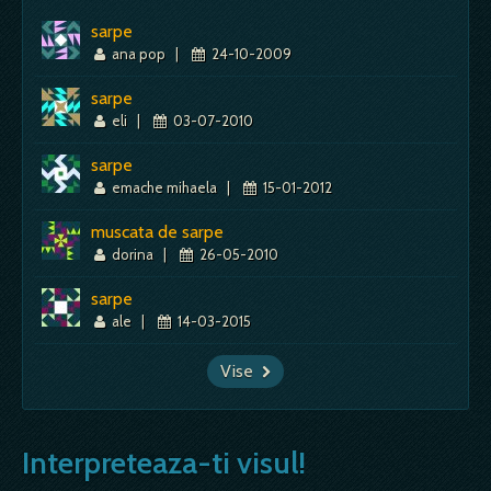
sarpe
ana pop
|
24-10-2009
sarpe
eli
|
03-07-2010
sarpe
emache mihaela
|
15-01-2012
muscata de sarpe
dorina
|
26-05-2010
sarpe
ale
|
14-03-2015
Vise
Interpreteaza-ti visul!