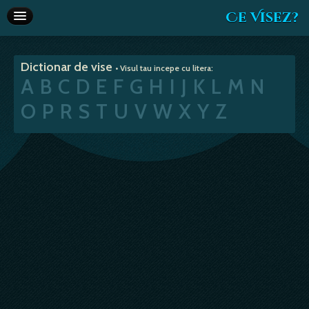
Ce Visez?
Dictionar de vise
Dictionar de vise
• Visul tau incepe cu litera:
Interpretare vise
A
B
C
D
E
F
G
H
I
J
K
L
M
N
Articole
O
P
R
S
T
U
V
W
X
Y
Z
Horoscop
Va recomandam
Despre