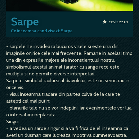
Sarpe
cevisez.ro
Ce inseamna cand visezi: Sarpe
- sarpele ne invadeaza bucuros visele si este una din
imaginile onirice cele mai frecvente. Ramane in acelasi timp
una din expresiile majore ale inconstientului nostru,
simbolismul acestui animal tarator cu sange rece este
multiplu si ne permite diverse interpretari.
Sarpele, simbolul raului si al diavolului, este un semn rau in
orice vis.
- visul inseamna tradare din partea cuiva de la care te
astepti cel mai putin;
- planurile tale nu se vor indeplini, iar evenimentele vor lua
o intorsatura neplacuta;
Singur
- a vedea un sarpe singur si a va fi frica de el inseamna ca
aveti un dusman care lucreaza impotriva dumneavoastra,