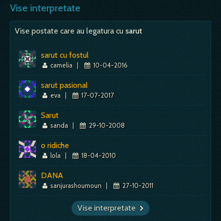
Mai mult despre acest simbol:
Dictionar de vise ~ Mic
semn rau, de primejdie, pericol; - o intalnire cu
Vise interpretate
un om…
Vise postate care au legatura cu
sarut
Mai mult despre acest simbol:
Dictionar de vise ~ Principe
sarut cu fostul
camelia
|
10-04-2016
sarut pasional
eva
|
17-07-2017
Sarut
sanda
|
29-10-2008
o ridiche
lola
|
18-04-2010
DANA
sanjurashoumoun
|
27-10-2011
Vise interpretate