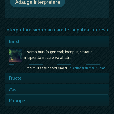
Interpretare simboluri care te-ar putea interesa:
Baiat
- semn bun în general; început, situatie
incipienta în care va aflati.…
Mai mult despre acest simbol:
Dictionar de vise ~ Baiat
Fructe
In pom sau necoapte - nevoia de a munci mai
Mic
mult decât ceilalti pentru a recupera un
handicap; - pregatire slaba,…
- daca un lucru in vis e mai mic decat in
Principe
realitate sau devine mic pe parcursul visului -…
Mai mult despre acest simbol:
Dictionar de vise ~ Fructe
- semn bun, de noroc; - daca vorbesti cu el, e