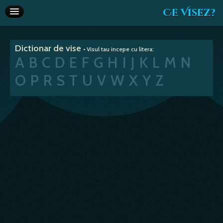
Ce Visez?
Dictionar de vise
Dictionar de vise
• Visul tau incepe cu litera:
Interpretare vise
A
B
C
D
E
F
G
H
I
J
K
L
M
N
Articole
O
P
R
S
T
U
V
W
X
Y
Z
Horoscop
Va recomandam
Despre