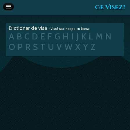
Ce Visez?
Dictionar de vise
Dictionar de vise
• Visul tau incepe cu litera:
Interpretare vise
A
B
C
D
E
F
G
H
I
J
K
L
M
N
Articole
O
P
R
S
T
U
V
W
X
Y
Z
Horoscop
Va recomandam
Despre