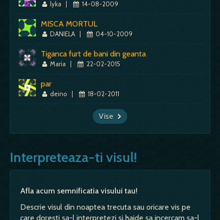
lyka
|
14-08-2009
MISCA MORTUL
DANIELA
|
04-10-2009
Tiganca furt de bani din geanta
Maria
|
22-02-2015
par
deino
|
18-02-2011
Vise
Interpreteaza-ti visul!
Afla acum semnificatia visului tau!
Descrie visul din noaptea trecuta sau oricare vis pe
care doresti sa-l interpretezi si haide sa incercam sa-l