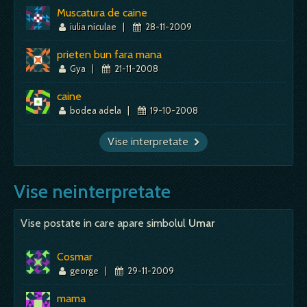
Muscatura de caine
iulia niculae
|
28-11-2009
prieten bun fara mana
Gya
|
21-11-2008
caine
bodea adela
|
19-10-2008
Vise interpretate
Vise neinterpretate
Vise postate in care apare simbolul
Umar
Cosmar
george
|
29-11-2009
mama