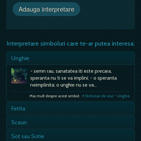
Interpretare simboluri care te-ar putea interesa:
Unghie
- semn rau, sanatatea iti este precara,
speranta nu ti se va implini; - o speranta
neimplinita; o unghie nu se va…
Mai mult despre acest simbol:
Dictionar de vise ~ Unghie
Fetita
- este mai mult ca sigur ca fetita care apare in
Scaun
visul unei femei o reprezinta pe ea insasi. Mai
precis,…
- daca il vezi in vis, e semn de autoritate si
Sot sau Sotie