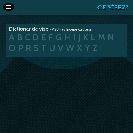
Ce Visez?
Dictionar de vise
Dictionar de vise
• Visul tau incepe cu litera:
Interpretare vise
A
B
C
D
E
F
G
H
I
J
K
L
M
N
Articole
O
P
R
S
T
U
V
W
X
Y
Z
Horoscop
Va recomandam
Despre