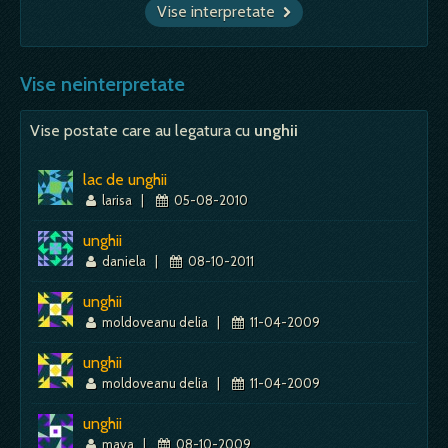
Vise interpretate
Vise neinterpretate
Vise postate care au legatura cu
unghii
lac de unghii
larisa
|
05-08-2010
unghii
daniela
|
08-10-2011
unghii
moldoveanu delia
|
11-04-2009
unghii
moldoveanu delia
|
11-04-2009
unghii
maya
|
08-10-2009