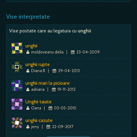
putere; cu cat scaunul e mai frumos, mai
Mai mult despre acest simbol:
Dictionar de vise ~ Fetita
impozant, cu…
- sunt posibile doua interpretari, in cazul in
care va vizualizati sotul in vis: fie este vorba
Vise interpretate
Mai mult despre acest simbol:
Dictionar de vise ~ Scaun
de o figura simbolica…
Vise postate care au legatura cu
unghii
Mai mult despre acest simbol:
Dictionar de vise ~ Sot sau Sotie
unghii
moldoveanu delia
|
23-04-2009
unghii rupte
Diana.R
|
29-04-2013
unghii mari la picioare
adriana
|
19-11-2012
Unghii taiate
Oana
|
03-05-2010
unghii cazute
jeny
|
22-09-2017