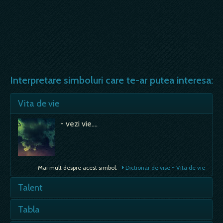
Interpretare simboluri care te-ar putea interesa:
Vita de vie
- vezi vie.…
Mai mult despre acest simbol:
Dictionar de vise ~ Vita de vie
Talent
- visezi ca ai un talent, pe care de fapt nu
Tabla
il ai in realitate; pictezi foarte frumos,