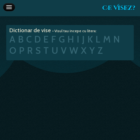
Ce Visez?
Dictionar de vise
Dictionar de vise
• Visul tau incepe cu litera:
Interpretare vise
A
B
C
D
E
F
G
H
I
J
K
L
M
N
Articole
O
P
R
S
T
U
V
W
X
Y
Z
Horoscop
Va recomandam
Despre