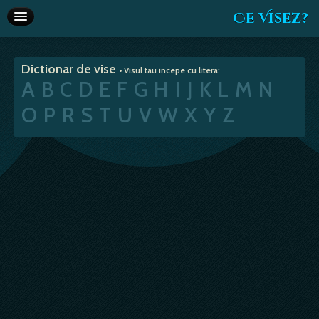
Ce Visez?
Dictionar de vise
Dictionar de vise
• Visul tau incepe cu litera:
Interpretare vise
A
B
C
D
E
F
G
H
I
J
K
L
M
N
Articole
O
P
R
S
T
U
V
W
X
Y
Z
Horoscop
Va recomandam
Despre