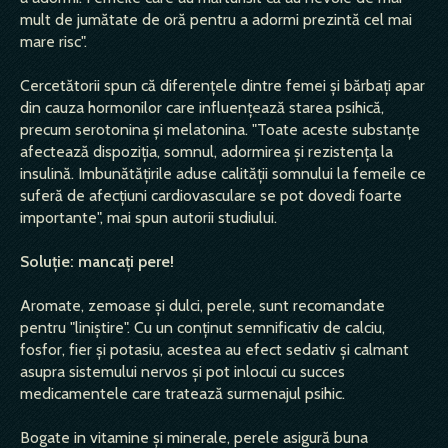
mult de jumătate de oră pentru a adormi prezintă cel mai
mare risc".
Cercetătorii spun că diferenţele dintre femei şi bărbaţi apar
din cauza hormonilor care influenţează starea psihică,
precum serotonina şi melatonina. "Toate aceste substanţe
afectează dispoziţia, somnul, adormirea şi rezistenţa la
insulină. Imbunătăţirile aduse calităţii somnului la femeile ce
suferă de afecţiuni cardiovasculare se pot dovedi foarte
importante", mai spun autorii studiului.
Soluţie: mancaţi pere!
Aromate, zemoase şi dulci, perele, sunt recomandate
pentru "liniştire". Cu un conţinut semnificativ de calciu,
fosfor, fier şi potasiu, acestea au efect sedativ şi calmant
asupra sistemului nervos şi pot inlocui cu succes
medicamentele care tratează surmenajul psihic.
Bogate in vitamine şi minerale, perele asigură buna