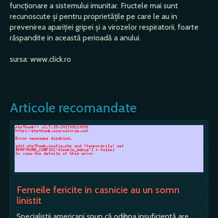
funcţionare a sistemului imunitar. Fructele mai sunt
recunoscute şi pentru proprietăţile pe care le au in
prevenirea apariţiei gripei şi a virozelor respiratorii, foarte
răspandite in această perioadă a anului.
sursa: www.click.ro
Articole recomandate
Femeile fericite in casnicie au un somn
linistit
Specialiştii americani spun că odihna insuficientă are