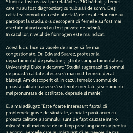
Studiul a fost realizat pe relatările a 210 bărbaţi şi femei,
care nu au fost diagnosticaţi cu tulburări de somn. Deşi
calitatea somnului nu este afectată de sexul celor care au
participat la studiu, s-a descoperit că femeile au fost mai
afectate atunci cand au fost private de odihnă.
In cazul lor, nivelul de fibrinogen este mai ridicat.
Acest lucru face ca vasele de sange să fie mai
congestionate. Dr. Edward Suarez, profesor la
departamentul de psihiatrie şi ştiinţe comportamentale al
Universităţii Duke a declarat: "Studiul sugerează că somnul
de proastă calitate afectează mai mult femeile decat
bărbaţii. Am descoperit că, in cazul femeilor, somnul de
proastă calitate cauzează suferinţe mentale şi sentimente
mai pronunţate de ostilitate, depresie şi manie".
El a mai adăugat: "Este foarte interesant faptul că
problemele grave de sănătate, asociate pană acum cu
proasta calitate a somnului, sunt de fapt cauzate intr-o
măsură mult mai mare de un timp prea lung necesar pentru
a adormi. Femeile care au mărturisit că au nevoie de mai