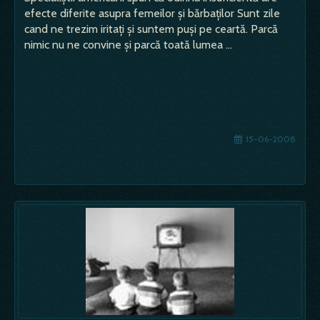
efecte diferite asupra femeilor şi bărbaţilor Sunt zile
cand ne trezim iritaţi şi suntem puşi pe ceartă. Parcă
nimic nu ne convine şi parcă toată lumea …
15-06-2008