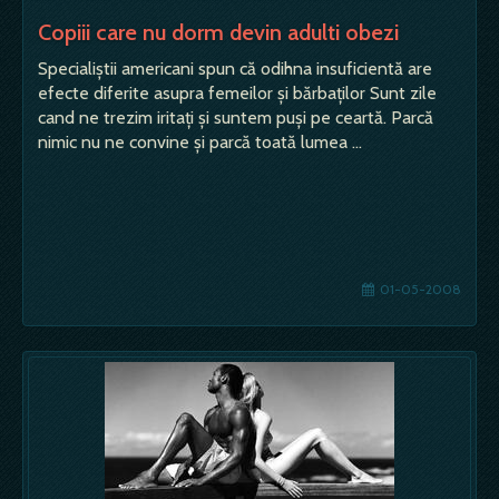
Copiii care nu dorm devin adulti obezi
Specialiştii americani spun că odihna insuficientă are
efecte diferite asupra femeilor şi bărbaţilor Sunt zile
cand ne trezim iritaţi şi suntem puşi pe ceartă. Parcă
nimic nu ne convine şi parcă toată lumea …
01-05-2008