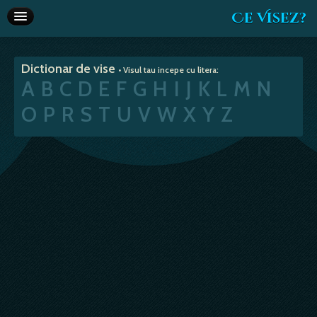
Ce Visez?
Dictionar de vise
Dictionar de vise
• Visul tau incepe cu litera:
Interpretare vise
A
B
C
D
E
F
G
H
I
J
K
L
M
N
Articole
O
P
R
S
T
U
V
W
X
Y
Z
Horoscop
Va recomandam
Despre