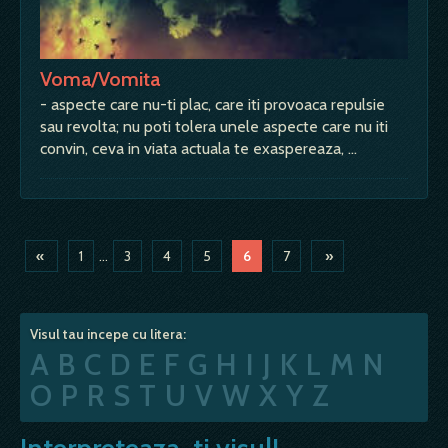
Voma/Vomita
- aspecte care nu-ti plac, care iti provoaca repulsie
sau revolta; nu poti tolera unele aspecte care nu iti
convin, ceva in viata actuala te exaspereaza, …
«
1
...
3
4
5
6
7
»
Visul tau incepe cu litera:
A
B
C
D
E
F
G
H
I
J
K
L
M
N
O
P
R
S
T
U
V
W
X
Y
Z
Interpreteaza-ti visul!