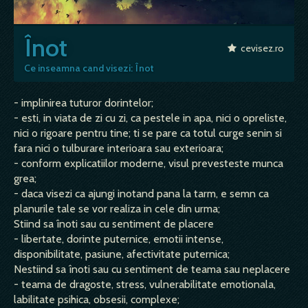
Înot
cevisez.ro
Ce inseamna cand visezi: Înot
- implinirea tuturor dorintelor;
- esti, in viata de zi cu zi, ca pestele in apa, nici o opreliste,
nici o rigoare pentru tine; ti se pare ca totul curge senin si
fara nici o tulburare interioara sau exterioara;
- conform explicatiilor moderne, visul prevesteste munca
grea;
- daca visezi ca ajungi inotand pana la tarm, e semn ca
planurile tale se vor realiza in cele din urma;
Stiind sa înoti sau cu sentiment de placere
- libertate, dorinte puternice, emotii intense,
disponibilitate, pasiune, afectivitate puternica;
Nestiind sa înoti sau cu sentiment de teama sau neplacere
- teama de dragoste, stress, vulnerabilitate emotionala,
labilitate psihica, obsesii, complexe;