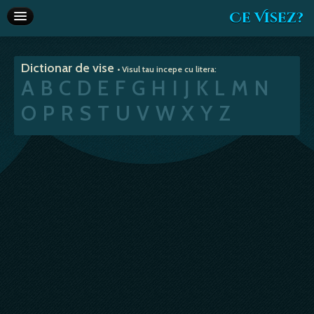
Ce Visez?
Dictionar de vise
Dictionar de vise
• Visul tau incepe cu litera:
Interpretare vise
A
B
C
D
E
F
G
H
I
J
K
L
M
N
Articole
O
P
R
S
T
U
V
W
X
Y
Z
Horoscop
Va recomandam
Despre