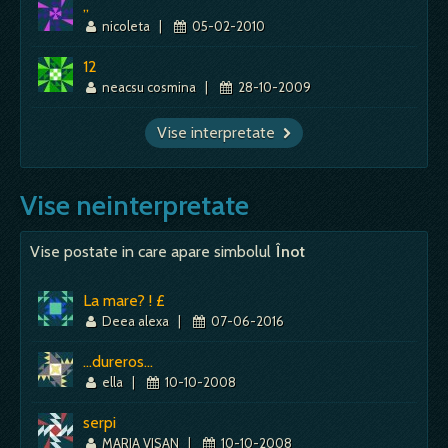
,,
nicoleta
|
05-02-2010
12
neacsu cosmina
|
28-10-2009
Vise interpretate
Vise neinterpretate
Vise postate in care apare simbolul
Înot
La mare? ! £
Deea alexa
|
07-06-2016
...dureros...
ella
|
10-10-2008
serpi
MARIA VISAN
|
10-10-2008