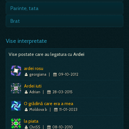
- pierderea directiei, deruta, nevoie de
Parinte, tata
îndrumare, incapacitatea de a întelege
situatia în care te afli; - punct indicat pe harta
Vezi in vis - este semn rau, de durere, poate
Brat
-…
insemna si moarte; - probabil ca, in vremurile
de demult, tatal era…
Puternic, sanatos - putere de munca, actiune,
Mai mult despre acest simbol:
Dictionar de vise ~ Harta
initiativa, dinamism, energie fizica, rezistenta,
Vise interpretate
Mai mult despre acest simbol:
Dictionar de vise ~ Parinte, tata
solicitari profesionale; Ranit, slab - oboseala,
probleme…
Vise postate care au legatura cu
Ardei
Mai mult despre acest simbol:
Dictionar de vise ~ Brat
ardei rosu
georgiana
|
09-10-2012
Ardei iuti
Adrian
|
28-03-2015
O grădină care era a mea
Moldova b
|
11-01-2023
la piata
ChriSS
|
08-10-2010