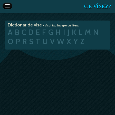
Ce Visez?
Dictionar de vise
Dictionar de vise
• Visul tau incepe cu litera:
Interpretare vise
A
B
C
D
E
F
G
H
I
J
K
L
M
N
Articole
O
P
R
S
T
U
V
W
X
Y
Z
Horoscop
Va recomandam
Despre