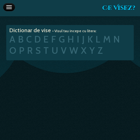
Ce Visez?
Dictionar de vise
Dictionar de vise
• Visul tau incepe cu litera:
Interpretare vise
A
B
C
D
E
F
G
H
I
J
K
L
M
N
Articole
O
P
R
S
T
U
V
W
X
Y
Z
Horoscop
Va recomandam
Despre