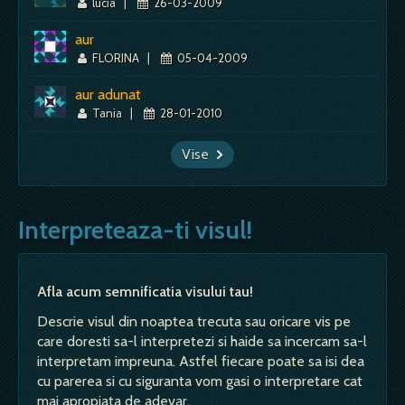
lucia
|
26-03-2009
aur
FLORINA
|
05-04-2009
aur adunat
Tania
|
28-01-2010
Vise
Interpreteaza-ti visul!
Afla acum semnificatia visului tau!
Descrie visul din noaptea trecuta sau oricare vis pe
care doresti sa-l interpretezi si haide sa incercam sa-l
interpretam impreuna. Astfel fiecare poate sa isi dea
cu parerea si cu siguranta vom gasi o interpretare cat
mai apropiata de adevar.