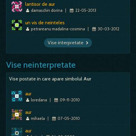
lantisor de aur
damaschin dorina
|
22-05-2013
un vis de neinteles
petrareanu madalina-cosmina
|
30-03-2012
Vise interpretate
Vise neinterpretate
Vise postate in care apare simbolul
Aur
aur
loredana
|
09-11-2010
aur
mihaela
|
07-05-2010
aur