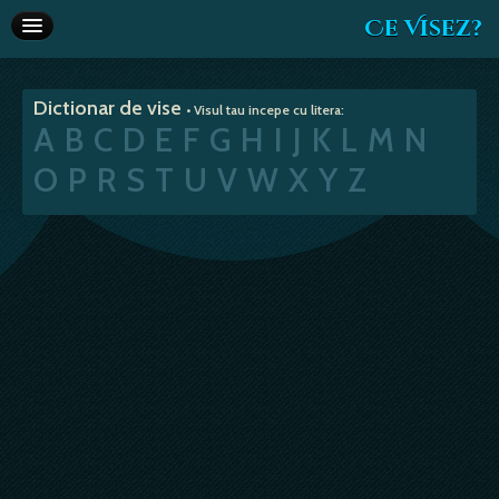
Ce Visez?
Dictionar de vise
Dictionar de vise
• Visul tau incepe cu litera:
Interpretare vise
A
B
C
D
E
F
G
H
I
J
K
L
M
N
Articole
O
P
R
S
T
U
V
W
X
Y
Z
Horoscop
Va recomandam
Despre