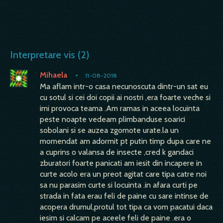
Interpretare vis (2)
Mihaela
•
11-08-2018
Ma aflam intr-o casa necunoscuta dintr-un sat eu
cu sotul si cei doi copii ai nostri ,era foarte veche si
imi provoca teama .Am ramas in aceea locuinta
peste noapte vedeam plimbanduse soarici
sobolani si se auzea zgomote urate.la un
momendat am adormit pt putin timp dupa care ne
a cuprins o valansa de insecte ,cred k gandaci
zburatori foarte panicati am iesit din incapere in
curte acolo era un preot agitat care tipa catre noi
sa nu parasim curte si locuinta .in afara curti pe
strada in fata erau feli de paine cu sare intinse de
acopera drumul,protul tot tipa ca vom pacatui daca
iesim si calcam pe aceele feli de paine .era o