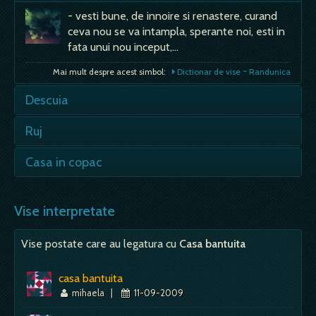
- vesti bune, de innoire si renastere, curand
ceva nou se va intampla, sperante noi, esti in
fata unui nou inceput,…
Mai mult despre acest simbol:
Dictionar de vise ~ Randunica
Descuia
- vei descoperi ceva la tine in casa; - nu
Ruj
incerca sa ai secrete fata de cei care te
iubesc; - sufletul tau…
- ca orice alt element de machiaj, descrie
Casa in copac
imaginea ta in plan social; - tu sau alta se
Mai mult despre acest simbol:
Dictionar de vise ~ Descuia
rujeaza -…
Sa vezi sau sa visezi ca stai intr-o casa in
copac sugereaza ca incerci sa scapi de
Vise interpretate
Mai mult despre acest simbol:
Dictionar de vise ~ Ruj
problemele de zi de…
Vise postate care au legatura cu
Casa bantuita
Mai mult despre acest simbol:
Dictionar de vise ~ Casa in copac
casa bantuita
mihaela
|
11-09-2009