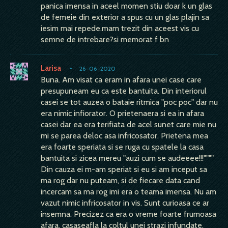
panica imensa in aceel momen stiu doar k un glas
de femeie din exterior a spus cu un glas plajin sa
iesim mai repede.mam trezit din aceest vis cu
semne de intrebare?si memorat f bn
Larisa
•
26-06-2020
Buna. Am visat ca eram in afara unei case care
presupuneam eu ca este bantuita. Din interiorul
casei se tot auzea o bataie ritmica "poc poc" dar nu
era nimic infiorator. O prietenaera si ea in afara
casei dar ea era terifiata de acel sunet care mie nu
mi se parea deloc asa infricosator. Prietena mea
era foarte speriata si se ruga cu spatele la casa
bantuita si zicea mereu "auzi cum se audeeee!!!""""
Din cauza ei m-am speriat si eu si am inceput sa
ma rog dar nu puteam, si de fiecare data cand
incercam sa ma rog imi era o teama imensa. Nu am
vazut nimic infricosator in vis. Sunt curioasa ce ar
insemna. Precizez ca era o vreme foarte frumoasa
afara, casaseafla la coltul unei strazi infundate,