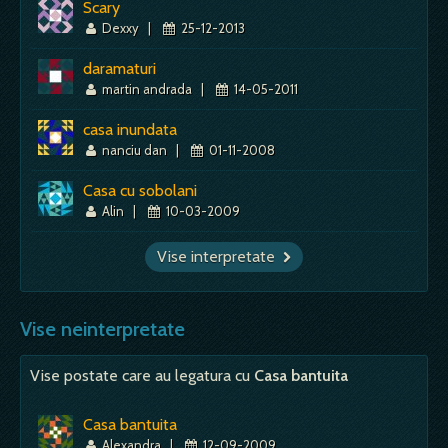
Scary
Dexxy
|
25-12-2013
daramaturi
martin andrada
|
14-05-2011
casa inundata
nanciu dan
|
01-11-2008
Casa cu sobolani
Alin
|
10-03-2009
Vise interpretate
Vise neinterpretate
Vise postate care au legatura cu
Casa bantuita
Casa bantuita
Alexandra
|
12-09-2009