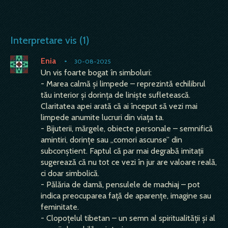
Interpretare vis (1)
Enia
•
30-08-2025
Un vis foarte bogat în simboluri:
- Marea calmă și limpede – reprezintă echilibrul
tău interior și dorința de liniște sufletească.
Claritatea apei arată că ai început să vezi mai
limpede anumite lucruri din viața ta.
- Bijuterii, mărgele, obiecte personale – semnifică
amintiri, dorințe sau „comori ascunse” din
subconștient. Faptul că par mai degrabă imitații
sugerează că nu tot ce vezi în jur are valoare reală,
ci doar simbolică.
- Pălăria de damă, pensulele de machiaj – pot
indica preocuparea față de aparențe, imagine sau
feminitate.
- Clopoțelul tibetan – un semn al spiritualității și al