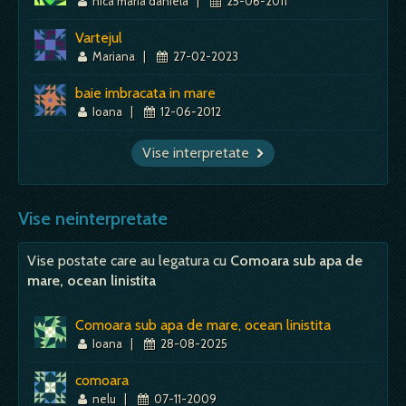
nica maria daniela
|
25-06-2011
Vartejul
Mariana
|
27-02-2023
baie imbracata in mare
Ioana
|
12-06-2012
Vise interpretate
Vise neinterpretate
Vise postate care au legatura cu
Comoara sub apa de
mare, ocean linistita
Comoara sub apa de mare, ocean linistita
Ioana
|
28-08-2025
comoara
nelu
|
07-11-2009