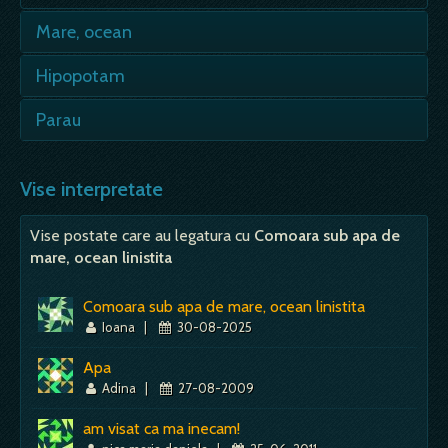
Mare, ocean
- prevestire a unui venit; - din bogatia marii si
Hipopotam
a lumii, o farama ti se va cuveni si tie; - se…
- acest cal de fluviu este unic prin masa mare
Parau
Mai mult despre acest simbol:
Dictionar de vise ~ Mare, ocean
si pielea lui foarte groasa. Gura enorma si
creier mic! Teribil…
Adanc - inseamna durere, intristare; - poate
un pericol, poate un esec material, dar mai
Vise interpretate
Mai mult despre acest simbol:
Dictionar de vise ~ Hipopotam
sigur o nereusita sentimentala; Te scalzi…
Vise postate care au legatura cu
Comoara sub apa de
Mai mult despre acest simbol:
Dictionar de vise ~ Parau
mare, ocean linistita
Comoara sub apa de mare, ocean linistita
Ioana
|
30-08-2025
Apa
Adina
|
27-08-2009
am visat ca ma inecam!