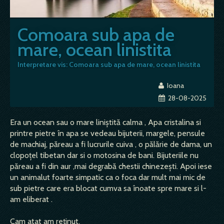
Comoara sub apa de
mare, ocean linistita
Interpretare vis: Comoara sub apa de mare, ocean linistita
Ioana
28-08-2025
Era un ocean sau o mare liniștită calma , Apa cristalina si
printre pietre în apa se vedeau bijuterii, margele, pensule
de machiaj, păreau a fi lucrurile cuiva , o pălărie de dama, un
clopoțel tibetan dar si o motosina de bani. Bijuteriile nu
păreau a fi din aur ,mai degrabă chestii chinezești. Apoi iese
un animalut foarte simpatic ca o foca dar mult mai mic de
sub pietre care era blocat cumva sa înoate spre mare si l-
am eliberat .
Cam atat am reținut.