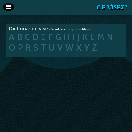
Ce Visez?
Dictionar de vise
Dictionar de vise
• Visul tau incepe cu litera:
Interpretare vise
A
B
C
D
E
F
G
H
I
J
K
L
M
N
Articole
O
P
R
S
T
U
V
W
X
Y
Z
Horoscop
Va recomandam
Despre