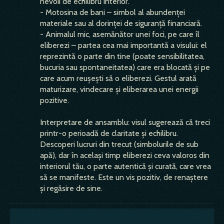
nevoii de echilibru interior.
- Motosina de bani – simbol al abundenței
materiale sau al dorinței de siguranță financiară.
- Animalul mic, asemănător unei foci, pe care îl
eliberezi – partea cea mai importantă a visului: el
reprezintă o parte din tine (poate sensibilitatea,
bucuria sau spontaneitatea) care era blocată și pe
care acum reușești să o eliberezi. Gestul arată
maturizare, vindecare și eliberarea unei energii
pozitive.
Interpretare de ansamblu: visul sugerează că treci
printr-o perioadă de claritate și echilibru.
Descoperi lucruri din trecut (simbolurile de sub
apă), dar în același timp eliberezi ceva valoros din
interiorul tău, o parte autentică și curată, care vrea
să se manifeste. Este un vis pozitiv, de renaștere
și regăsire de sine.