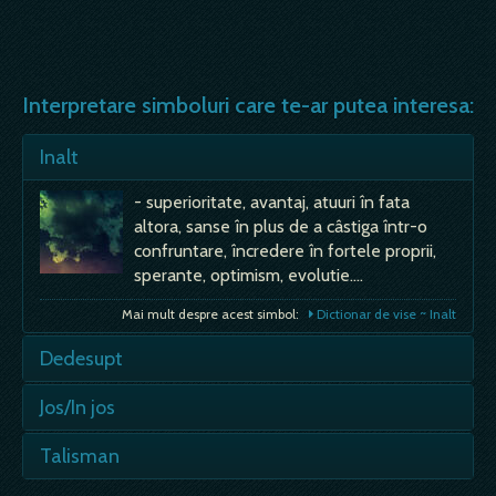
Interpretare simboluri care te-ar putea interesa:
Inalt
- superioritate, avantaj, atuuri în fata
altora, sanse în plus de a câstiga într-o
confruntare, încredere în fortele proprii,
sperante, optimism, evolutie.…
Mai mult despre acest simbol:
Dictionar de vise ~ Inalt
Dedesupt
- aflândute sub un obiect, loc sau pozitie -
Jos/In jos
inferioritate, dezavantaj, lipsa unor atuuri
în fata altora, sanse în minus de a câstiga
- inferioritate, dezavantaj, lipsa unor atuuri
Talisman
întro confruntare, neîncredere în fortele
în fata altora, sanse în minus de a câstiga