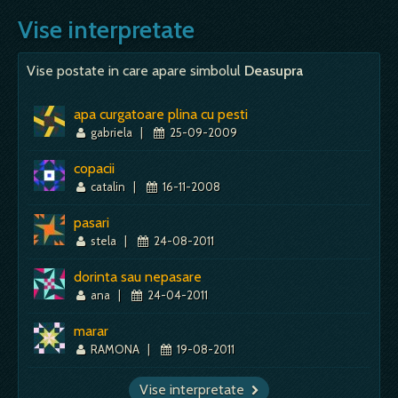
proprii, sperante pierdute, pesimism.…
într-o confruntare, neîncredere în fortele
- porti, ti se ofera, gasesti - esti sigur pe
Vise interpretate
proprii, sperante pierdute, pesimism,
tine, nu te temi de interventiile altora
Mai mult despre acest simbol:
Dictionar de vise ~ Dedesupt
regres - tot ceea ce este jos indica o cautare a ceea ce
asupra ta; esti deasupra pericolului; nimeni
se petrece in strafundurile noastre…
nu te poate atinge; ai senzatia de
Vise postate in care apare simbolul
Deasupra
atotputernic; treci printr -o perioada stabila a vietii
Mai mult despre acest simbol:
Dictionar de vise ~ Jos/In jos
tale, cand esti…
apa curgatoare plina cu pesti
gabriela
|
25-09-2009
Mai mult despre acest simbol:
Dictionar de vise ~ Talisman
copacii
catalin
|
16-11-2008
pasari
stela
|
24-08-2011
dorinta sau nepasare
ana
|
24-04-2011
marar
RAMONA
|
19-08-2011
Vise interpretate