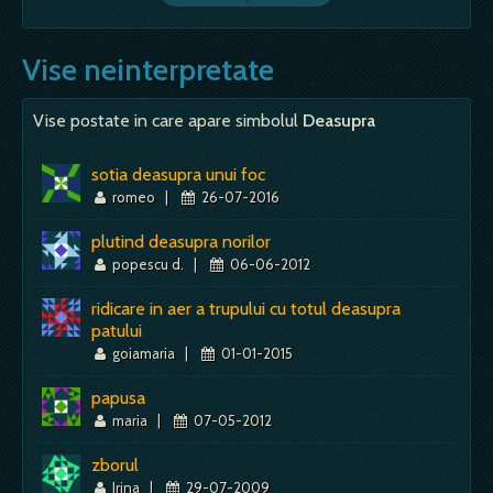
Vise neinterpretate
Vise postate in care apare simbolul
Deasupra
sotia deasupra unui foc
romeo
|
26-07-2016
plutind deasupra norilor
popescu d.
|
06-06-2012
ridicare in aer a trupului cu totul deasupra
patului
goiamaria
|
01-01-2015
papusa
maria
|
07-05-2012
zborul
Irina
|
29-07-2009