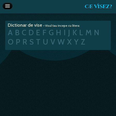
Ce Visez?
Dictionar de vise
Dictionar de vise
• Visul tau incepe cu litera:
Interpretare vise
A
B
C
D
E
F
G
H
I
J
K
L
M
N
Articole
O
P
R
S
T
U
V
W
X
Y
Z
Horoscop
Va recomandam
Despre