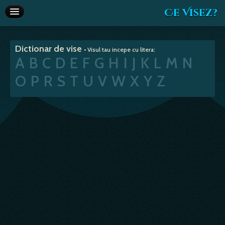
Ce Visez?
Dictionar de vise
Dictionar de vise
• Visul tau incepe cu litera:
Interpretare vise
A
B
C
D
E
F
G
H
I
J
K
L
M
N
Articole
O
P
R
S
T
U
V
W
X
Y
Z
Horoscop
Va recomandam
Despre