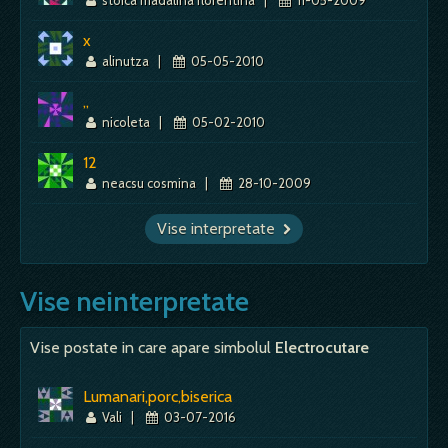
x
alinutza
|
05-05-2010
,,
nicoleta
|
05-02-2010
12
neacsu cosmina
|
28-10-2009
Vise interpretate
Vise neinterpretate
Vise postate in care apare simbolul
Electrocutare
Lumanari,porc,biserica
Vali
|
03-07-2016