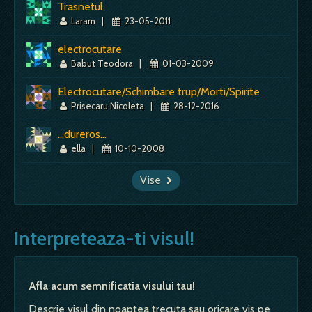
Trasnetul
Laram
|
23-05-2011
electrocutare
Babut Teodora
|
01-03-2009
Electrocutare/Schimbare trup/Morti/Spirite
Prisecaru Nicoleta
|
28-12-2016
...dureros...
ella
|
10-10-2008
Vise
Interpreteaza-ti visul!
Afla acum semnificatia visului tau!
Descrie visul din noaptea trecuta sau oricare vis pe