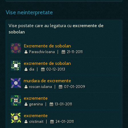
Vise neinterpretate
Vise postate care au legatura cu
excremente de
sobolan
Excremente de sobolan
Paraschiv Ioana
|
21-11-2011
excremente de sobolan
dia
|
02-12-2013
murdara de excremente
roscan iuliana
|
07-01-2009
excremente
geanina
|
13-01-2011
excremente
cristinait
|
24-01-2011