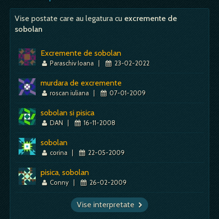
negative si sa incepi sa…
Vise postate care au legatura cu
excremente de
Mai mult despre acest simbol:
Dictionar de vise ~ Mov - culoare
sobolan
Excremente de sobolan
Paraschiv Ioana
|
23-02-2022
murdara de excremente
roscan iuliana
|
07-01-2009
sobolan si pisica
DAN
|
16-11-2008
sobolan
corina
|
22-05-2009
pisica, sobolan
Conny
|
26-02-2009
Vise interpretate