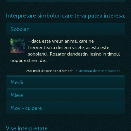
Interpretare simboluri care te-ar putea interesa:
Sobolan
- daca este vreun animal care ne
frecventeaza deseori visele, acesta este
sobolanul. Rozator clandestin, iesind in timpul
noptii, extrem de…
Mai mult despre acest simbol:
Dictionar de vise ~ Sobolan
Medic
- in vis, medicul apare cand traversam o
Miere
perioada de suferinta fizica, dar de cele mai
multe ori morala sau psihica.…
- vei face niste lucruri din care vei castiga; - in
Mov - culoare
general, mierea inseamna o bucurie, nici prea
Mai mult despre acest simbol:
Dictionar de vise ~ Medic
mica, nici prea mare,…
Culoare mov in visul tau indica faptul ca ai
nevoie sa iti limpezesti mintea de gandurile
Vise interpretate
Mai mult despre acest simbol:
Dictionar de vise ~ Miere