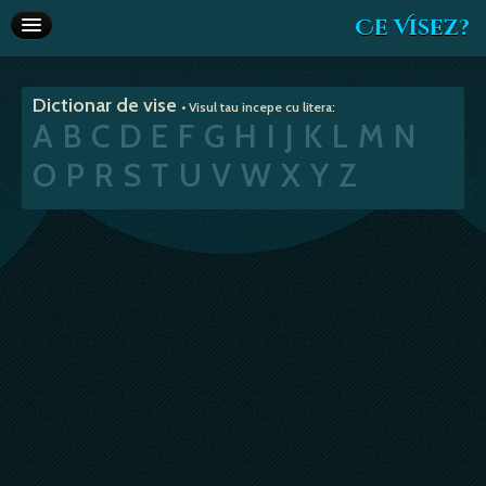
Ce Visez?
Dictionar de vise
Dictionar de vise
• Visul tau incepe cu litera:
Interpretare vise
A
B
C
D
E
F
G
H
I
J
K
L
M
N
Articole
O
P
R
S
T
U
V
W
X
Y
Z
Horoscop
Va recomandam
Despre