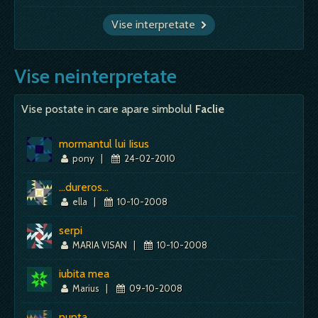
Vise interpretate
Vise neinterpretate
Vise postate in care apare simbolul
Faclie
mormantul lui Iisus
pony
|
24-02-2010
...dureros...
ella
|
10-10-2008
serpi
MARIA VISAN
|
10-10-2008
iubita mea
Marius
|
09-10-2008
nunta