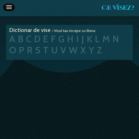
Ce Visez?
Dictionar de vise
Dictionar de vise
• Visul tau incepe cu litera:
Interpretare vise
A
B
C
D
E
F
G
H
I
J
K
L
M
N
Articole
O
P
R
S
T
U
V
W
X
Y
Z
Horoscop
Va recomandam
Despre