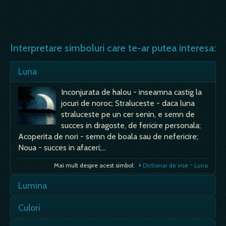
Interpretare simboluri care te-ar putea interesa:
Luna
Inconjurata de halou - inseamna castig la
jocuri de noroc; Straluceste - daca luna
straluceste pe un cer senin, e semn de
succes in dragoste, de fericire personala;
Acoperita de nori - semn de boala sau de nefericire;
Noua - succes in afaceri;…
Mai mult despre acest simbol:
Dictionar de vise ~ Luna
Lumina
Tii in mana o lumina - de vei visa ca tii in
Culori
mana o lumina, o faclie, e semn bun, mai