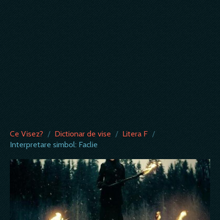
Ce Visez?
/
Dictionar de vise
/
Litera F
/
Interpretare simbol: Faclie