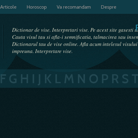
Articole
Horoscop
Va recomandam
Despre
Dictionar de vise. Interpretari vise. Pe acest site gasesti 
Cauta visul tau si afla-i semnificatia, talmacirea sau ins
Dictionarul tau de vise online. Afla acum intelesul visulu
impreuna. Interpretare vise.
F
G
H
I
J
K
L
M
N
O
P
R
S