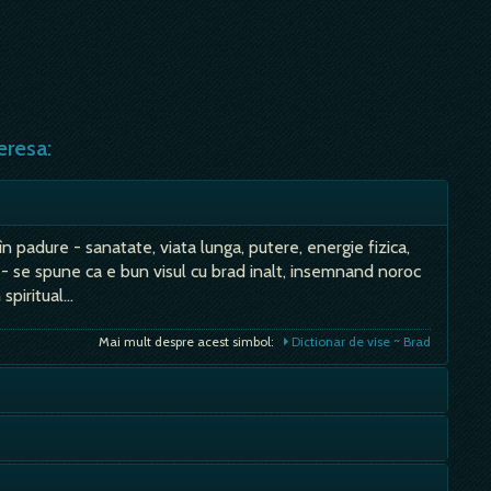
eresa:
în padure - sanatate, viata lunga, putere, energie fizica,
 - se spune ca e bun visul cu brad inalt, insemnand noroc
 spiritual…
Mai mult despre acest simbol:
Dictionar de vise ~ Brad
ectele care au aceasta culoare; depinde si de relatia ta cu
 perioada agitata, furie, putere, stimulent, vigoare, lupta,
, indrazneala, tupeu, agresivitate, impulsivitate,…
a actiona, încredere, rezistenta, durabilitate,