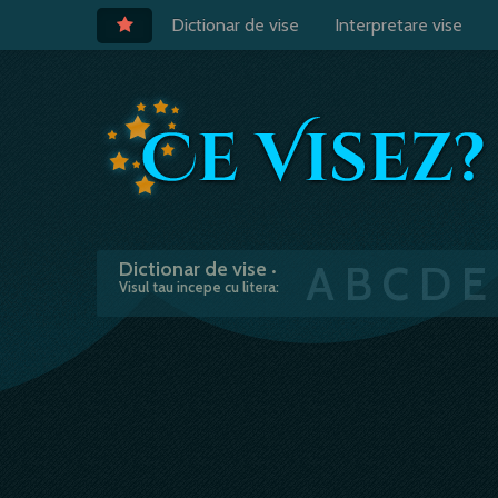
Dictionar de vise
Interpretare vise
A
B
C
D
E
Dictionar de vise
•
Visul tau incepe cu litera: