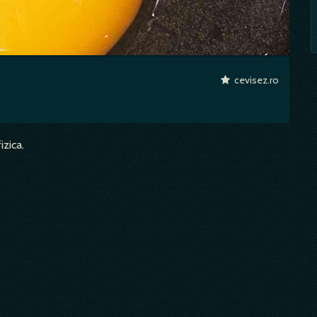
cevisez.ro
izica.