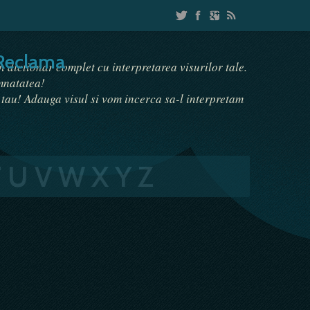
Reclama
un dictionar complet cu interpretarea visurilor tale.
emnatatea!
i tau! Adauga visul si vom incerca sa-l interpretam
T
U
V
W
X
Y
Z