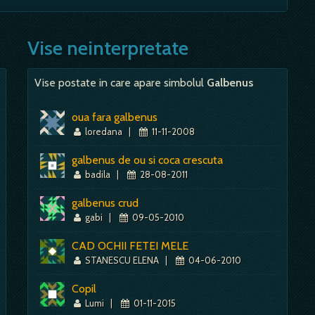
grea, indelungata, obositoare; Fier vechi sau ruginit -
tiona la timp, oportunitati ratate, oboseala, nevoie de
itate, prestanta; - vreme instabila; - zmeul din poveste nu
Mai mult despre acest simbol:
Dictionar de vise ~ Rosu
 este ca visul ne prevesteste si multa putere, nu numai
Vise neinterpretate
Mai mult despre acest simbol:
Dictionar de vise ~ Fier
Vise postate in care apare simbolul
Galbenus
Mai mult despre acest simbol:
Dictionar de vise ~ Buzdugan
oua fara galbenus
loredana
|
11-11-2008
galbenus de ou si coca crescuta
badila
|
28-08-2011
galbenus crud
gabi
|
09-05-2010
CAD OCHII FETEI MELE
STANESCU ELENA
|
04-06-2010
Copil
Lumi
|
01-11-2015