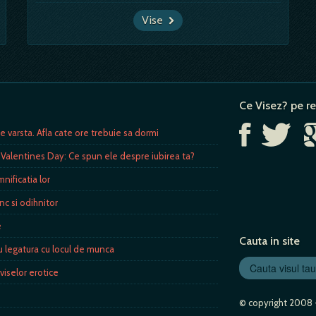
Vise
Ce Visez? pe re
varsta. Afla cate ore trebuie sa dormi
 Valentines Day: Ce spun ele despre iubirea ta?
nificatia lor
c si odihnitor
e
Cauta in site
au legatura cu locul de munca
viselor erotice
© copyright 2008 