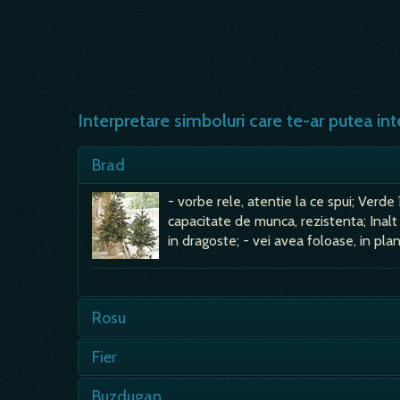
Interpretare simboluri care te-ar putea int
Brad
- vorbe rele, atentie la ce spui; Verde 
capacitate de munca, rezistenta; Inalt
in dragoste; - vei avea foloase, in plan
Rosu
- depinde de contextul visului, de asp
Fier
aceasta culoare- iti place, nu-ti place;
atac, miscare, actiune, initiativa, curaj
- energie fizica, putere, capacitate de 
Buzdugan