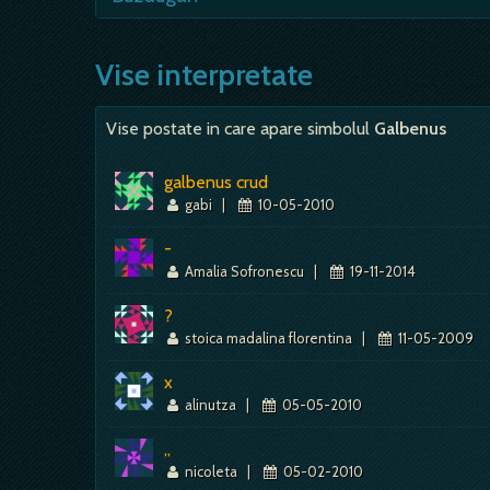
încapatânare, ambitie, vointa; - munca 
slabiciune fizica, incapacitate de a ac
- autoritate, putere, energie, superior
recuperare si odihna, stare…
s-a hotarat, inca, ce sa faca, dar cert
Vise interpretate
sufleteasca, ci si fizica.…
Vise postate in care apare simbolul
Galbenus
galbenus crud
gabi
|
10-05-2010
-
Amalia Sofronescu
|
19-11-2014
?
stoica madalina florentina
|
11-05-2009
x
alinutza
|
05-05-2010
,,
nicoleta
|
05-02-2010