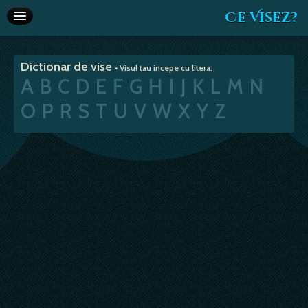
Ce Visez?
Dictionar de vise
Dictionar de vise
• Visul tau incepe cu litera:
Interpretare vise
A
B
C
D
E
F
G
H
I
J
K
L
M
N
Articole
O
P
R
S
T
U
V
W
X
Y
Z
Horoscop
Va recomandam
Despre