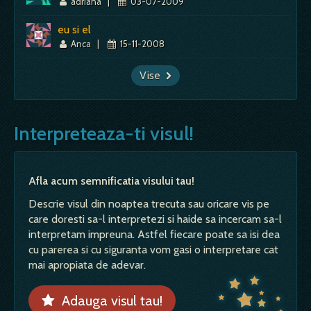
adriana
|
03-07-2009
eu si el
Anca
|
15-11-2008
Vise
Interpreteaza-ti visul!
Afla acum semnificatia visului tau!
Descrie visul din noaptea trecuta sau oricare vis pe
care doresti sa-l interpretezi si haide sa incercam sa-l
interpretam impreuna. Astfel fiecare poate sa isi dea
cu parerea si cu siguranta vom gasi o interpretare cat
mai apropiata de adevar.
Adauga visul tau!