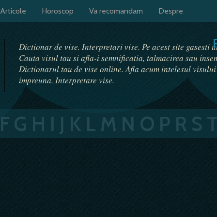
Articole
Horoscop
Va recomandam
Despre
Dictionar de vise. Interpretari vise. Pe acest site gasesti 
Cauta visul tau si afla-i semnificatia, talmacirea sau ins
Dictionarul tau de vise online. Afla acum intelesul visulu
impreuna. Interpretare vise.
F
G
H
I
J
K
L
M
N
O
P
R
S