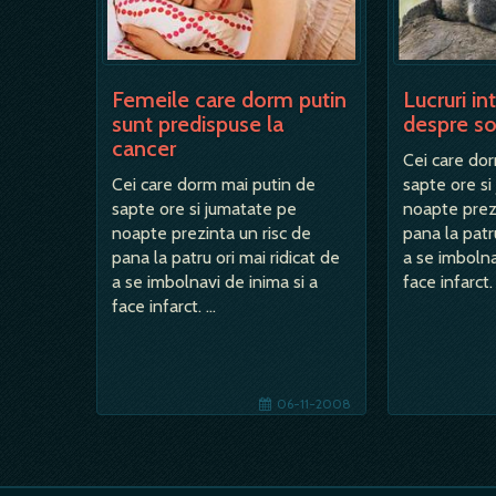
Lucruri i
Femeile care dorm putin
despre so
sunt predispuse la
cancer
Cei care do
sapte ore si
Cei care dorm mai putin de
noapte prezi
sapte ore si jumatate pe
pana la patru
noapte prezinta un risc de
a se imbolna
pana la patru ori mai ridicat de
face infarct.
a se imbolnavi de inima si a
face infarct. …
06-11-2008