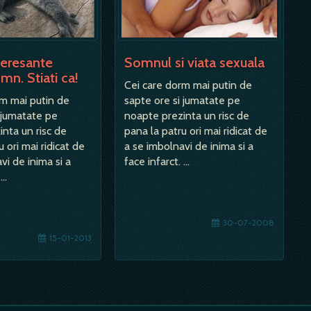
nteresante
Somnul si viata sexuala
mn. Stiati ca!
Cei care dorm mai putin de
rm mai putin de
sapte ore si jumatate pe
 jumatate pe
noapte prezinta un risc de
nta un risc de
pana la patru ori mai ridicat de
 ori mai ridicat de
a se imbolnavi de inima si a
vi de inima si a
face infarct. …
 …
30-07-2008
15-01-2013