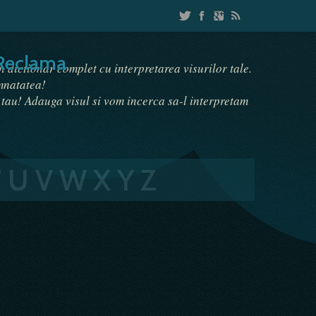
Reclama
un dictionar complet cu interpretarea visurilor tale.
emnatatea!
i tau! Adauga visul si vom incerca sa-l interpretam
T
U
V
W
X
Y
Z