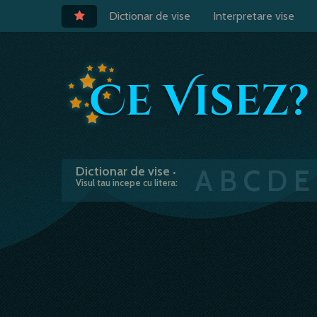
Dictionar de vise
Interpretare vise
A
B
C
D
E
Dictionar de vise
•
Visul tau incepe cu litera: