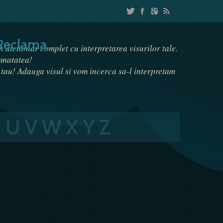
Reclama
un dictionar complet cu interpretarea visurilor tale.
emnatatea!
i tau! Adauga visul si vom incerca sa-l interpretam
T
U
V
W
X
Y
Z