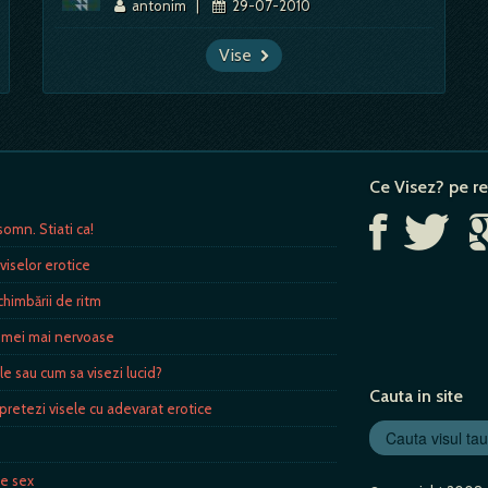
antonim
|
29-07-2010
Vise
Ce Visez? pe re
omn. Stiati ca!
viselor erotice
himbării de ritm
femei mai nervoase
ele sau cum sa visezi lucid?
Cauta in site
rpretezi visele cu adevarat erotice
de sex