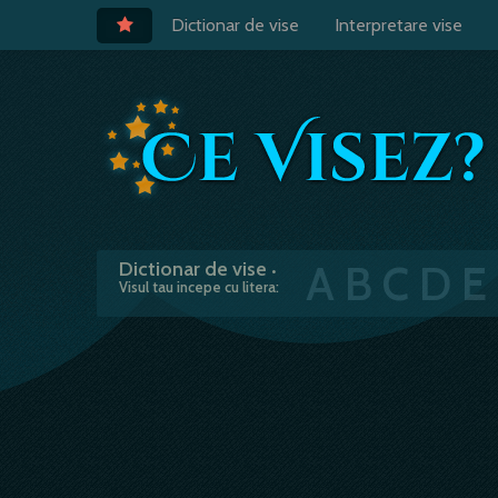
Dictionar de vise
Interpretare vise
A
B
C
D
E
Dictionar de vise
•
Visul tau incepe cu litera: