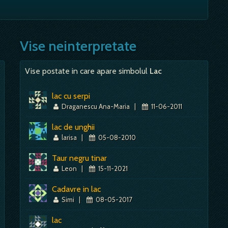
a ii vei cadea, aproape sigur,…
ezi conducand o masina de tonaj mare; - daca visezi, insa,
este, iti va merge bine in toate cele.…
ti luat in seama, ca insemni, totusi, ceva pentru altii,
Mai mult despre acest simbol:
Dictionar de vise ~ Privighetoare
 pentru a te provoca; esti, deci, un om in regula; - afaceri
Vise neinterpretate
Mai mult despre acest simbol:
Dictionar de vise ~ Sofer, Soferie
Vise postate in care apare simbolul
Lac
Mai mult despre acest simbol:
Dictionar de vise ~ Dusman
lac cu serpi
Draganescu Ana-Maria
|
11-06-2011
lac de unghii
larisa
|
05-08-2010
Taur negru tinar
Leon
|
15-11-2021
Cadavre in lac
Simi
|
08-05-2017
lac