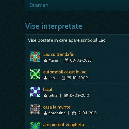
inseamna o minciuna mestesugita, carei
- paguba de bani vei avea, daca te vis
Dusman
ca te duce cineva cu masina, semn bun 
- semn bun; poate si pentru faptul ca es
care te considera puternic si numai bun
Vise interpretate
bune vei avea; - te vei…
Vise postate in care apare simbolul
Lac
Lac cu trandafiri
Maria
|
08-02-2023
automobil cazut in lac
Leo
|
25-10-2009
lacul
letita
|
15-02-2010
casa la munte
florentina
|
12-04-2013
am pierdut verigheta