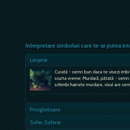
Interpretare simboluri care te-ar putea int
Lenjerie
Curată - semn bun daca te visezi imbrac
scurta vreme; Murdară, pătată - semn ca
schimbi hainele murdare, visul are semn
Privighetoare
- semn bun, de succes in afaceri; - daca 
Sofer, Soferie
stravechi, cineva te va minti; cantecul 