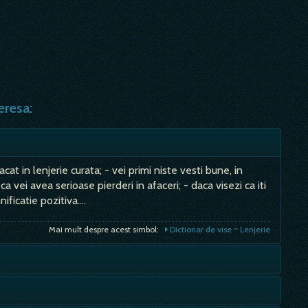
eresa:
at in lenjerie curata; - vei primi niste vesti bune, in
 vei avea serioase pierderi in afaceri; - daca visezi ca iti
ificatie pozitiva.…
Mai mult despre acest simbol:
Dictionar de vise ~ Lenjerie
esti singur, iti vei gasi perechea; - potrivit explicatiilor
frumos, minunat, al privighetorii sau chiar pasarea insasi,