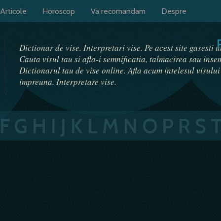
Articole
Horoscop
Va recomandam
Despre
Dictionar de vise. Interpretari vise. Pe acest site gasesti 
Cauta visul tau si afla-i semnificatia, talmacirea sau ins
Dictionarul tau de vise online. Afla acum intelesul visulu
impreuna. Interpretare vise.
F
G
H
I
J
K
L
M
N
O
P
R
S