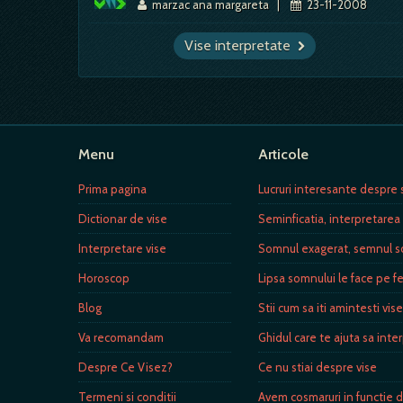
marzac ana margareta
|
23-11-2008
Vise interpretate
Menu
Articole
Prima pagina
Lucruri interesante despre s
Dictionar de vise
Seminficatia, interpretarea 
Interpretare vise
Somnul exagerat, semnul sc
Horoscop
Lipsa somnului le face pe 
Blog
Stii cum sa iti amintesti vis
Va recomandam
Ghidul care te ajuta sa inte
Despre Ce Visez?
Ce nu stiai despre vise
Termeni si conditii
Avem cosmaruri in functie 