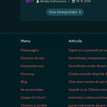
Amalia Sofronescu
|
19-11-2014
Vise interpretate
Menu
Articole
Prima pagina
Sapte ore si jumatate pe no
Dictionar de vise
Seminficatia, interpretarea 
Interpretare vise
Semnificatia viselor despre
Horoscop
Durata somnului depinde de 
Blog
Chiar avem nevoie de opt 
Va recomandam
Sarpele in vis. Diferite inte
Despre Ce Visez?
Internetul si televizorul fu
Termeni si conditii
Lucruri interesante despre s