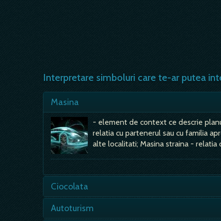
Interpretare simboluri care te-ar putea int
Masina
- element de context ce descrie planu
relatia cu partenerul sau cu familia apr
alte localitati; Masina straina - relati
Ciocolata
Cand visezi o ciocolata inseamna ca v
Autoturism
fericita. Daca visezi o ciocolata cu a