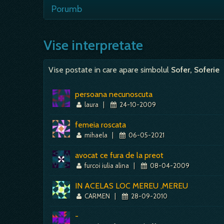
plictiseala. Se zice ca nu e bine sa t
Sunt nenumarate vise care aduc in sc
Porumb
simbolizeaza conduita interioara, ilus
familiale. Observand cu atentie masina
- daca visezi boabe de porumb, e bine; d
porumb - vis foarte bun, semn de bani; 
Vise interpretate
rod…
Vise postate in care apare simbolul
Sofer, Soferie
persoana necunoscuta
laura
|
24-10-2009
femeia roscata
mihaela
|
06-05-2021
avocat ce fura de la preot
furcoi iulia alina
|
08-04-2009
IN ACELAS LOC MEREU ,MEREU
CARMEN
|
28-09-2010
-