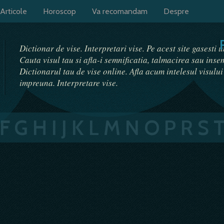
Articole
Horoscop
Va recomandam
Despre
Dictionar de vise. Interpretari vise. Pe acest site gasesti 
Cauta visul tau si afla-i semnificatia, talmacirea sau ins
Dictionarul tau de vise online. Afla acum intelesul visulu
impreuna. Interpretare vise.
F
G
H
I
J
K
L
M
N
O
P
R
S