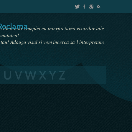
Reclama
un dictionar complet cu interpretarea visurilor tale.
emnatatea!
i tau! Adauga visul si vom incerca sa-l interpretam
T
U
V
W
X
Y
Z