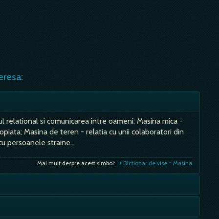
eresa:
l relational si comunicarea intre oameni; Masina mica -
opiata; Masina de teren - relatia cu unii colaboratori din
a cu persoanele straine…
Mai mult despre acest simbol:
Dictionar de vise ~ Masina
ei avea parte de sanatate, de bunastare, de o casnicie
lune inseamna ca vei avea parte de nemultumire si de