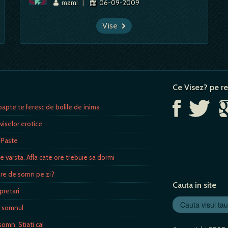
mami
|
06-09-2009
Vise
Ce Visez? pe re
apte te feresc de bolile de inima
viselor erotice
 Paste
varsta. Afla cate ore trebuie sa dormi
ore de somn pe zi?
Cauta in site
rpretari
ra somnul
omn. Stiati ca!