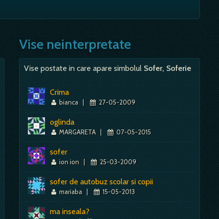
e visezi mancand…
ena un autoturism care are mereu probleme. Autoturismul
trand modul in care ne comportam in situatii sociale sau
 in vis, veti intelege cum va…
e la o zi la alta situatia ti se va imbunatati. Lanuri de
Mai mult despre acest simbol:
Dictionar de vise ~ Ciocolata
- iti va merge bine, in mod sigur, mai ales daca lanul are
Vise neinterpretate
Mai mult despre acest simbol:
Dictionar de vise ~ Autoturism
Vise postate in care apare simbolul
Sofer, Soferie
Mai mult despre acest simbol:
Dictionar de vise ~ Porumb
Crima
bianca
|
27-05-2009
oglinda
MARGARETA
|
07-05-2015
sofer
ion ion
|
25-03-2009
sofer de autobuz scolar si copii
mariaba
|
15-05-2013
ma inseala?