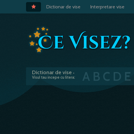
Dictionar de vise
Interpretare vise
A
B
C
D
E
Dictionar de vise
•
Visul tau incepe cu litera: