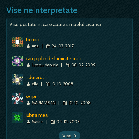
Vise neinterpretate
Vise postate in care apare simbolul
Licurici
Licurici
Ana
|
24-03-2017
camp plin de luminite mici
lucaciu daniela
|
08-02-2009
...dureros...
ella
|
10-10-2008
serpi
MARIA VISAN
|
10-10-2008
iubita mea
Marius
|
09-10-2008
Vise