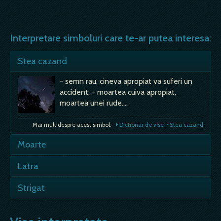
Interpretare simboluri care te-ar putea interesa:
Stea cazand
- semn rau, cineva apropiat va suferi un
accident; - moartea cuiva apropiat,
moartea unei rude.…
Mai mult despre acest simbol:
Dictionar de vise ~ Stea cazand
Moarte
Lina - terminarea unui ciclu sau a unei
Latra
etape, ducerea la bun sfarsit a unor
situatii, fara piedici si fara peripetii, cursul
- critici, bârfe, avertisment; - neplaceri; te
Strigat
normal al evenimenmtelor; Violenta -
ia lumea la ochi, fii atent; - vesti despre
final brusc, turnura neasteptata a evenimentelor; vezi
moartea cuiva; in orice caz, un vis ce
- fie il auzim, fie il scoatem! Oricum, el
si modul de moarte- sufocare,…
transmite semnale foarte neplacute.…
insoteste o stare de emotie care