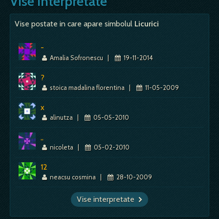
Vise interpretate
provoaca o reactie de ingrijorare, ba chiar
Mai mult despre acest simbol:
Mai mult despre acest simbol:
Dictionar de vise ~ Moarte
Dictionar de vise ~ Latra
de spaima sau de suferinta, de bucurie si
Vise postate in care apare simbolul
Licurici
de eliberare. Visul zgaltaie subiectul sa iasa din starea
de apatie.…
-
Amalia Sofronescu
|
19-11-2014
Mai mult despre acest simbol:
Dictionar de vise ~ Strigat
?
stoica madalina florentina
|
11-05-2009
x
alinutza
|
05-05-2010
,,
nicoleta
|
05-02-2010
12
neacsu cosmina
|
28-10-2009
Vise interpretate