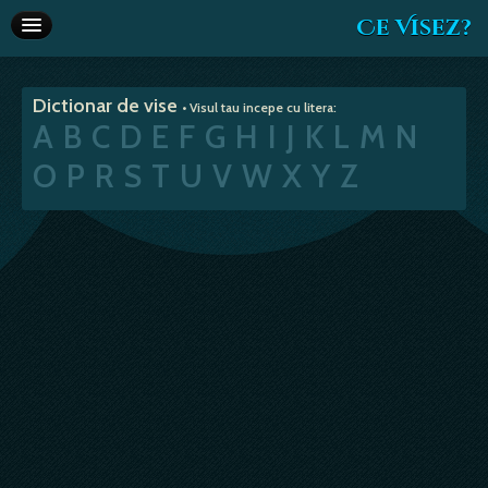
Ce Visez?
Dictionar de vise
Dictionar de vise
• Visul tau incepe cu litera:
Interpretare vise
A
B
C
D
E
F
G
H
I
J
K
L
M
N
Articole
O
P
R
S
T
U
V
W
X
Y
Z
Horoscop
Va recomandam
Despre