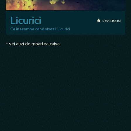
Licurici
cevisez.ro
Ce inseamna cand visezi: Licurici
- vei auzi de moartea cuiva.