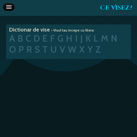
Ce Visez?
Dictionar de vise
Dictionar de vise
• Visul tau incepe cu litera:
Interpretare vise
A
B
C
D
E
F
G
H
I
J
K
L
M
N
Articole
O
P
R
S
T
U
V
W
X
Y
Z
Horoscop
Va recomandam
Despre