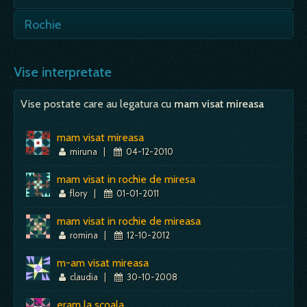
sociale, nevoia de a te supune unor reguli deja
incetatenite sau impuse prin traditie; - mari…
- care acopera ceva - deruta, nebuloasa,
Rochie
incertitudini, lucruri tainuite sau nebanuite,
Mai mult despre acest simbol:
Dictionar de vise ~ Mire - Mireasa
zvonuri sau barfe, aspecte incomplet
- visul in care apare o rochie prevesteste
cunoscute; - alb…
noroc, nu numai in dragoste, ci si in activitatea
Vise interpretate
de zi cu zi.…
Mai mult despre acest simbol:
Dictionar de vise ~ Voal
Vise postate care au legatura cu
mam visat mireasa
Mai mult despre acest simbol:
Dictionar de vise ~ Rochie
mam visat mireasa
miruna
|
04-12-2010
mam visat in rochie de miresa
flory
|
01-01-2011
mam visat in rochie de mireasa
romina
|
12-10-2012
m-am visat mireasa
claudia
|
30-10-2008
eram la scoala