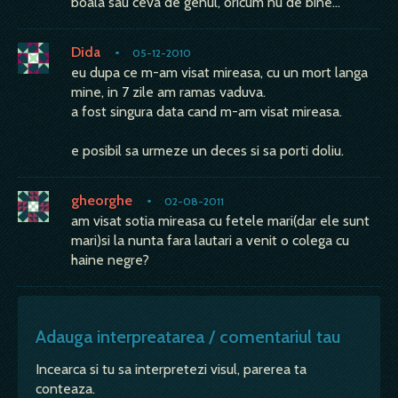
boala sau ceva de genul, oricum nu de bine...
Dida
•
05-12-2010
eu dupa ce m-am visat mireasa, cu un mort langa
mine, in 7 zile am ramas vaduva.
a fost singura data cand m-am visat mireasa.
e posibil sa urmeze un deces si sa porti doliu.
gheorghe
•
02-08-2011
am visat sotia mireasa cu fetele mari(dar ele sunt
mari)si la nunta fara lautari a venit o colega cu
haine negre?
Adauga interpreatarea / comentariul tau
Incearca si tu sa interpretezi visul, parerea ta
conteaza.