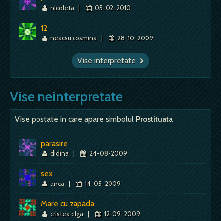
nicoleta
|
05-02-2010
12
neacsu cosmina
|
28-10-2009
Vise interpretate
Vise neinterpretate
Vise postate in care apare simbolul
Prostituata
parasire
didina
|
24-08-2009
sex
anca
|
14-05-2009
Mare cu zapada
cristea olga
|
12-09-2009