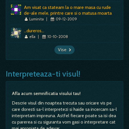
Am visat ca stateam la o mare masa cu rude
de-ale mele, printre care si o matusa moarta
Luminita
|
09-12-2009
...dureros...
ella
|
10-10-2008
Vise
Interpreteaza-ti visul!
Afla acum semnificatia visului tau!
Descrie visul din noaptea trecuta sau oricare vis pe
care doresti sa-l interpretezi si haide sa incercam sa-l
interpretam impreuna. Astfel fiecare poate sa isi dea
cu parerea si cu siguranta vom gasi o interpretare cat
mai apropiata de adevar.