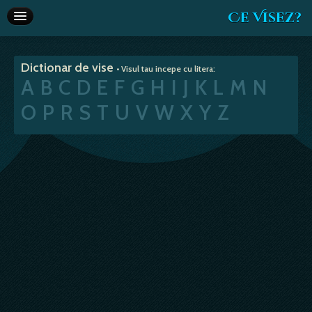
Ce Visez?
Dictionar de vise
Dictionar de vise
• Visul tau incepe cu litera:
Interpretare vise
A
B
C
D
E
F
G
H
I
J
K
L
M
N
Articole
O
P
R
S
T
U
V
W
X
Y
Z
Horoscop
Va recomandam
Despre