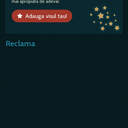
mai apropiata de adevar.
Adauga visul tau!
Reclama