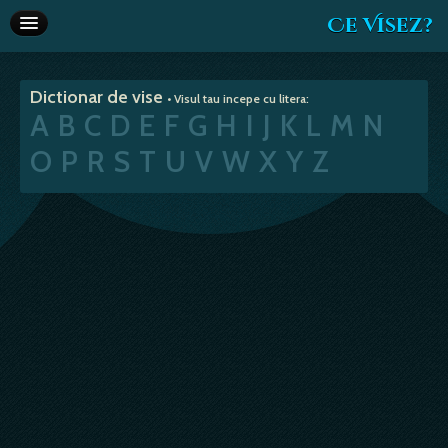
Ce Visez?
Dictionar de vise
Dictionar de vise
• Visul tau incepe cu litera:
Interpretare vise
A
B
C
D
E
F
G
H
I
J
K
L
M
N
Articole
O
P
R
S
T
U
V
W
X
Y
Z
Horoscop
Va recomandam
Despre