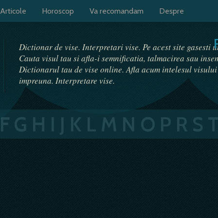
Articole
Horoscop
Va recomandam
Despre
Dictionar de vise. Interpretari vise. Pe acest site gasesti 
Cauta visul tau si afla-i semnificatia, talmacirea sau ins
Dictionarul tau de vise online. Afla acum intelesul visulu
impreuna. Interpretare vise.
F
G
H
I
J
K
L
M
N
O
P
R
S