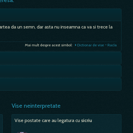
eresa:
artea da un semn, dar asta nu inseamna ca va si trece la
Mai mult despre acest simbol:
Dictionar de vise ~ Racla
cosul a fost cel mai de incredere vestitor; pe nebanuite
cel care viseaza, crezand ca vede in ele o dorinta
Mai mult despre acest simbol:
Dictionar de vise ~ Cocos
l, apropiere de un capat de drum sau a unei…
Mai mult despre acest simbol:
Dictionar de vise ~ Incest
Vise neinterpretate
Mai mult despre acest simbol:
Dictionar de vise ~ Inmormantare
Vise postate care au legatura cu
sicriu