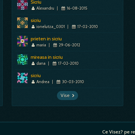
Sicriu
Alexandru
|
16-08-2015
sicriu
ionelutza_0301
|
17-02-2010
prieten in sicriu
maria
|
29-06-2012
mireasa in sicriu
dana
|
17-02-2010
sicriu
Andrea
|
30-03-2010
Vise
Ce Visez? pe re