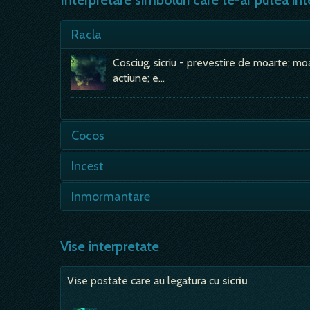
Interpretare simboluri care te-ar putea int
Racla
Cosciug, sicriu - prevestire de moarte; mo
actiune; e…
Cocos
- vei primi o veste buna; - intotdeauna co
Incest
caci el afla,…
- visele incestuoase perturba din plin pe 
Inmormantare
inconstienta sau o perversiune.…
- a unui om mort sau a unui obiect - fina
Vise interpretate
Vise postate care au legatura cu
sicriu