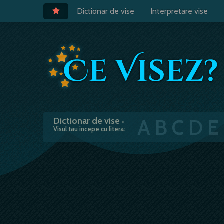
Dictionar de vise
Interpretare vise
A
B
C
D
E
Dictionar de vise
•
Visul tau incepe cu litera: