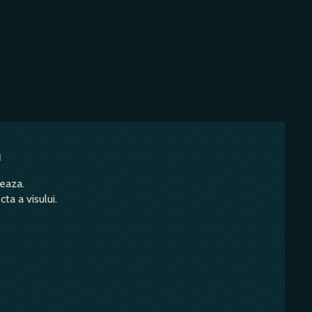
u
teaza.
ta a visului.