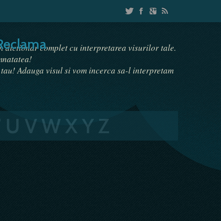
Reclama
un dictionar complet cu interpretarea visurilor tale.
emnatatea!
i tau! Adauga visul si vom incerca sa-l interpretam
T
U
V
W
X
Y
Z