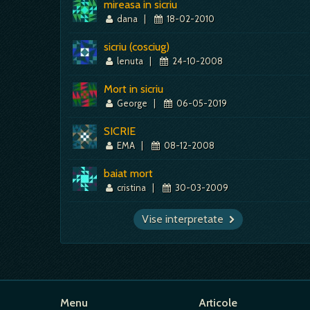
mireasa in sicriu
dana
|
18-02-2010
sicriu (cosciug)
lenuta
|
24-10-2008
Mort in sicriu
George
|
06-05-2019
SICRIE
EMA
|
08-12-2008
baiat mort
cristina
|
30-03-2009
Vise interpretate
Menu
Articole