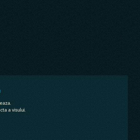
u
teaza.
ta a visului.