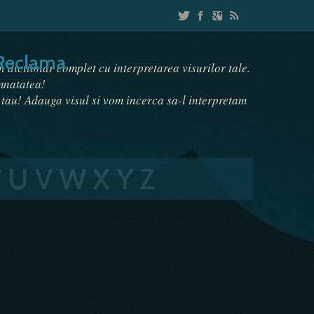
Reclama
un dictionar complet cu interpretarea visurilor tale.
emnatatea!
i tau! Adauga visul si vom incerca sa-l interpretam
T
U
V
W
X
Y
Z