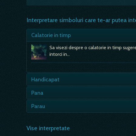
Interpretare simboluri care te-ar putea int
Calatorie in timp
Sa visezi despre o calatorie in timp sugere
intorci in…
Handicapat
- sensul de baza provie din expresia engle
Pana
cursele de…
Sau aripa de pasare (gâscă) - inseamna bu
Parau
considerata un simbol al vietii indestulat
Adanc - inseamna durere, intristare; - poa
nereusita sentimentala; Te scalzi…
Vise interpretate