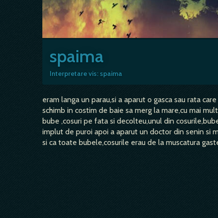
spaima
Interpretare vis: spaima
eram langa un parau,si a aparut o gasca sau rata car
schimb in costim de baie sa merg la mare,cu mai mul
bube ,cosuri pe fata si decolteu,unul din cosurile,bu
implut de puroi apoi a aparut un doctor din senin si
si ca toate bubele,cosurile erau de la muscatura gastei