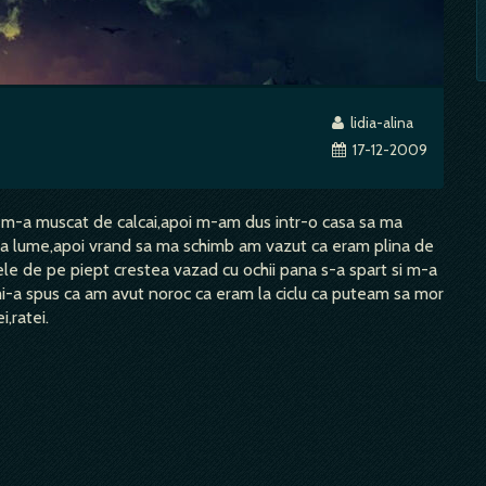
lidia-alina
17-12-2009
e m-a muscat de calcai,apoi m-am dus intr-o casa sa ma
ta lume,apoi vrand sa ma schimb am vazut ca eram plina de
bele de pe piept crestea vazad cu ochii pana s-a spart si m-a
 mi-a spus ca am avut noroc ca eram la ciclu ca puteam sa mor
,ratei.