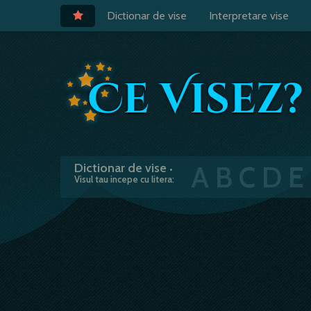
Dictionar de vise
Interpretare vise
A
B
C
D
E
Dictionar de vise
•
Visul tau incepe cu litera: