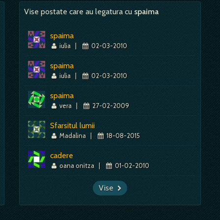
Mai mult despre acest simbol:
Dictionar de vise ~ Parau
Vise postate care au legatura cu
spaima
spaima
iulia
|
02-03-2010
spaima
iulia
|
02-03-2010
spaima
vera
|
27-02-2009
Sfarsitul lumii
Madalina
|
18-08-2015
cadere
oana onitza
|
01-02-2010
Vise