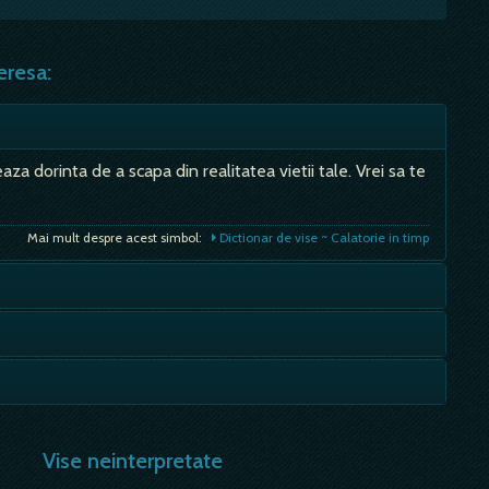
eresa:
aza dorinta de a scapa din realitatea vietii tale. Vrei sa te
Mai mult despre acest simbol:
Dictionar de vise ~ Calatorie in timp
za hand in cap, mana in palarie, sintagma se refera la
curie, placere; - de foarte multa vreme, gasca este
Mai mult despre acest simbol:
Dictionar de vise ~ Handicapat
e…
te un pericol, poate un esec material, dar mai sigur o
Mai mult despre acest simbol:
Dictionar de vise ~ Pana
Vise neinterpretate