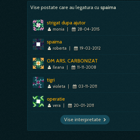
Vise postate care au legatura cu
spaima
strigat dupa ajutor
monia
|
28-04-2015
spaima
roberta
|
19-02-2012
OM ARS, CARBONIZAT
Ileana
|
11-11-2008
tigri
violeta
|
03-11-2011
operatie
vera
|
20-01-2011
Vise interpretate