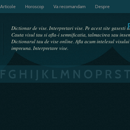
Articole
Horoscop
Va recomandam
Despre
Dictionar de vise. Interpretari vise. Pe acest site gasesti 
Cauta visul tau si afla-i semnificatia, talmacirea sau ins
Dictionarul tau de vise online. Afla acum intelesul visulu
impreuna. Interpretare vise.
F
G
H
I
J
K
L
M
N
O
P
R
S