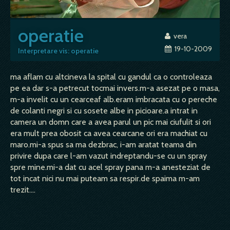
operatie
vera
19-10-2009
Interpretare vis: operatie
ma aflam cu altcineva la spital cu gandul ca o controleaza
pe ea dar s-a petrecut tocmai invers.m-a asezat pe o masa,
m-a invelit cu un cearceaf alb.eram imbracata cu o pereche
de colanti negri si cu sosete albe in picioare.a intrat in
camera un domn care a avea parul un pic mai ciufulit si ori
era mult prea obosit ca avea cearcane ori era machiat cu
maro.mi-a spus sa ma dezbrac, i-am aratat teama din
privire dupa care l-am vazut indreptandu-se cu un spray
spre mine.mi-a dat cu acel spray pana m-a anesteziat de
tot incat nici nu mai puteam sa respir.de spaima m-am
trezit....