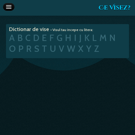
Ce Visez?
Dictionar de vise
Dictionar de vise
• Visul tau incepe cu litera:
Interpretare vise
A
B
C
D
E
F
G
H
I
J
K
L
M
N
Articole
O
P
R
S
T
U
V
W
X
Y
Z
Horoscop
Va recomandam
Despre