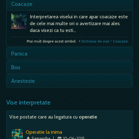
Coacaze
Interpretarea viselui in care apar coacaze este
de cele mai multe ori o avertizare mai ales
daca visezi ca tu esti…
Mai mult despre acest simbol:
Dictionar de vise ~ Coacaze
Panica
- din pacate, o senzatie extrem de frecventa
Bou
in vise si foarte neplacuta de cele mai multe
ori indusa de…
- din punct de vedere simbolic, se poate
Anestezie
intelege ca renuntarea la instinctele violente
Mai mult despre acest simbol:
Dictionar de vise ~ Panica
pe care le avea cand era taur…
- acest termen face parte din campul SPITAL,
dar se adauga si notiunea de suferinta, ideea
Vise interpretate
Mai mult despre acest simbol:
Dictionar de vise ~ Bou
ca cel care viseaza este…
Vise postate care au legatura cu
operatie
Mai mult despre acest simbol:
Dictionar de vise ~ Anestezie
Operatie la inima
Samantha
|
10-06-2015