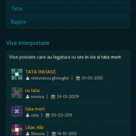
Vezi in vis - este semn rau, de durere, poate
Tata
insemna si moarte; - probabil ca, in vremurile
de demult, tatal era…
- semn de noroc; parintele, vazut in vis, nu
Rapire
poate insemna decat acel sprijin garantat,
Mai mult despre acest simbol:
Dictionar de vise ~ Parinte, tata
acel nepretuit sprijin dintotdeauna, in
- visul traduce teama de a fi abandonat, fie
planurile…
de tata, fie de mama. Un copil se simte
Vise interpretate
abandonat ... in…
Mai mult despre acest simbol:
Dictionar de vise ~ Tata
Vise postate care au legatura cu
urs in vis si tata mort
Mai mult despre acest simbol:
Dictionar de vise ~ Rapire
TATA INVIASE
retevoescu gheorghe
|
01-05-2010
cu tata
monica
|
24-01-2009
tata mort
cata
|
30-03-2011
Liliac Alb
SImona
|
14-10-2012