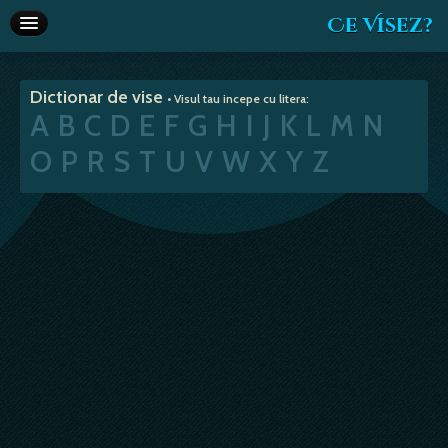
Ce Visez?
Dictionar de vise
Dictionar de vise
• Visul tau incepe cu litera:
Interpretare vise
A
B
C
D
E
F
G
H
I
J
K
L
M
N
Articole
O
P
R
S
T
U
V
W
X
Y
Z
Horoscop
Va recomandam
Despre