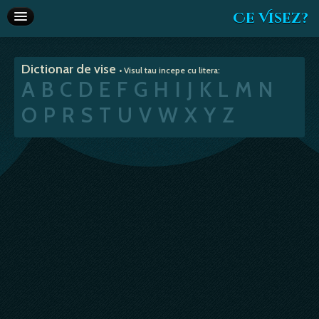
Ce Visez?
Dictionar de vise
Dictionar de vise
• Visul tau incepe cu litera:
Interpretare vise
A
B
C
D
E
F
G
H
I
J
K
L
M
N
Articole
O
P
R
S
T
U
V
W
X
Y
Z
Horoscop
Va recomandam
Despre