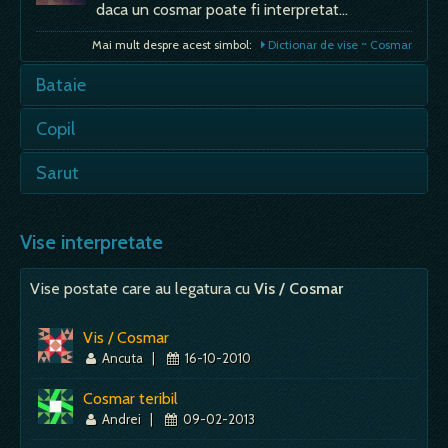
daca un cosmar poate fi interpretat…
Mai mult despre acest simbol:
Dictionar de vise ~ Cosmar
Bataie
- daca un barbat insurat viseaza ca-si bate
Copil
nevasta, e semn bun, de casatorie fericita si
casa imbelsugata; - pentru amanti este…
- nu este un vis bun; - viata cu copii mici in
Sarut
societatile de demult era grea si plina de
Mai mult despre acest simbol:
Dictionar de vise ~ Bataie
lipsuri; teama…
- semn de impacare, prevestire de armonie; -
sarutul este, aproape intotdeauna, un mesaj,
Vise interpretate
Mai mult despre acest simbol:
Dictionar de vise ~ Copil
de obicei de bine, dar nu sunt excluse…
Vise postate care au legatura cu
Vis / Cosmar
Mai mult despre acest simbol:
Dictionar de vise ~ Sarut
Vis / Cosmar
Ancuta
|
16-10-2010
Cosmar teribil
Andrei
|
09-02-2013