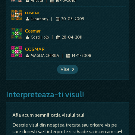
Ancuta
|
16-10-2010
cosmar
karacsony
|
20-03-2009
Cosmar
Costi Holo
|
28-04-2011
COSMAR
MAGDA CHIRILA
|
14-11-2008
Vise
Interpreteaza-ti visul!
Afla acum semnificatia visului tau!
Descrie visul din noaptea trecuta sau oricare vis pe
care doresti sa-l interpretezi si haide sa incercam sa-l